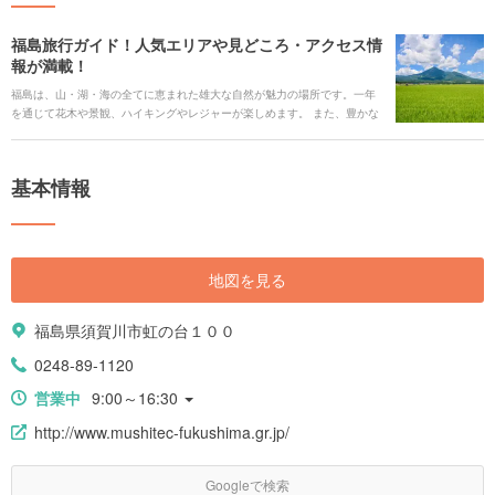
福島旅行ガイド！人気エリアや見どころ・アクセス情
報が満載！
福島は、山・湖・海の全てに恵まれた雄大な自然が魅力の場所です。一年
を通じて花木や景観、ハイキングやレジャーが楽しめます。 また、豊かな
自然の中で作られた各地のグルメや、県内のあちこちに点在する温泉天
国、歴史の舞台となった名城や史跡を満喫できます。 また、お子様や家族
みんなで満喫できるスポットがたくさんあるのも見どころです。 そんな魅
基本情報
力あふれる福島を、観光スポット、アクセス、おすすめのホテルにいたる
まで、盛りだくさんでご紹介します。
地図を見る
福島県須賀川市虹の台１００
0248-89-1120
営業中
9:00～16:30
http://www.mushitec-fukushima.gr.jp/
Googleで検索