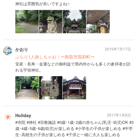
神社は雰囲気が良いですよね✨
かおり
2015年7月17日
ぶらり1人旅しちゃお！〜鳥取市国府町〜
安産・長寿・金運などの御利益で県内外からも多くの参拝者が訪
れる宇倍神社。
Holiday
2017年1月6日
#寺院 #神社 #宗教施設 #0歳･1歳･2歳の赤ちゃん(乳児･幼児)OK #3
歳･4歳･5歳･6歳(幼児)が楽しめる #小学生の子供が楽しめる #中学
生･高校生の子供が楽しめる #子供と一緒に大人も楽しめる