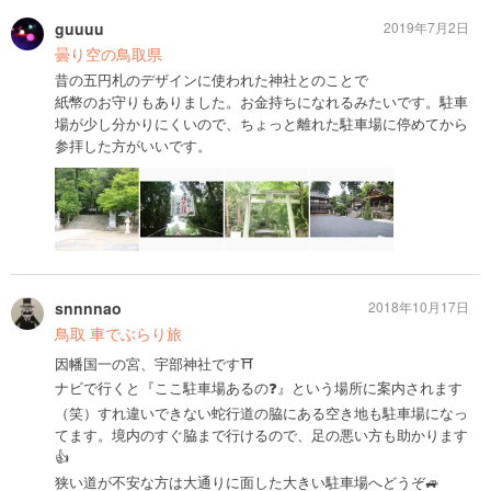
guuuu
2019年7月2日
曇り空の鳥取県
昔の五円札のデザインに使われた神社とのことで
紙幣のお守りもありました。お金持ちになれるみたいです。駐車
場が少し分かりにくいので、ちょっと離れた駐車場に停めてから
参拝した方がいいです。
snnnnao
2018年10月17日
鳥取 車でぶらり旅
因幡国一の宮、宇部神社です⛩
ナビで行くと『ここ駐車場あるの❓』という場所に案内されます
（笑）すれ違いできない蛇行道の脇にある空き地も駐車場になっ
てます。境内のすぐ脇まで行けるので、足の悪い方も助かります
👍
狭い道が不安な方は大通りに面した大きい駐車場へどうぞ🚙