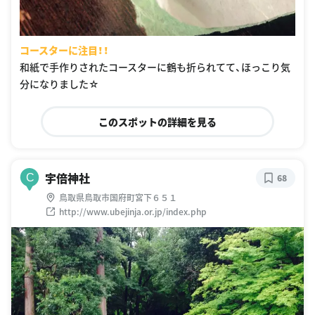
コースターに注目！！
和紙で手作りされたコースターに鶴も折られてて、ほっこり気
分になりました☆
このスポットの詳細を見る
宇倍神社
C
68
鳥取県鳥取市国府町宮下６５１
http://www.ubejinja.or.jp/index.php