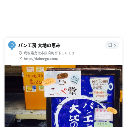
パン工房 大地の恵み
D
5
鳥取県鳥取市国府町宮下１０１２
http://daimegu.com/