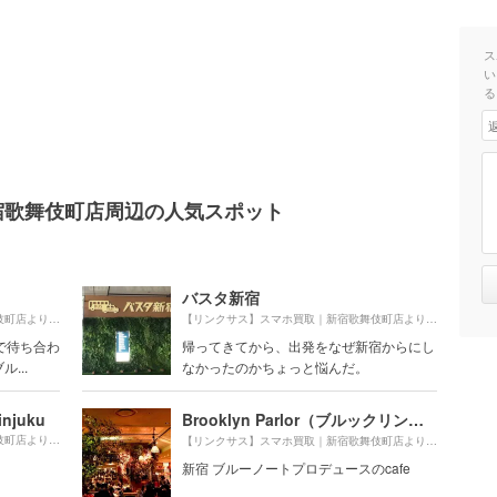
ス
い
る
宿歌舞伎町店周辺の人気スポット
バスタ新宿
450m
590m
【リンクサス】スマホ買取｜新宿歌舞伎町店より約
（徒歩8分）
【リンクサス】スマホ買取｜新宿歌舞伎町店より約
（徒
で待ち合わ
帰ってきてから、出発をなぜ新宿からにし
...
なかったのかちょっと悩んだ。
injuku
Brooklyn Parlor（ブルックリンパーラー）
610m
【リンクサス】スマホ買取｜新宿歌舞伎町店より約
（徒歩11分）
460m
【リンクサス】スマホ買取｜新宿歌舞伎町店より約
（徒
新宿 ブルーノートプロデュースのcafe