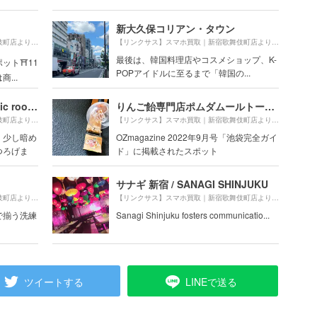
新大久保コリアン・タウン
210m
880m
【リンクサス】スマホ買取｜新宿歌舞伎町店より約
（徒歩4分）
【リンクサス】スマホ買取｜新宿歌舞伎町店より約
（徒
最後は、韓国料理店やコスメショップ、K-
ット⛩11
POPアイドルに至るまで「韓国の...
...
アティックルーム新宿 （attic room SHINJUKU）
りんご飴専門店ポムダムールトーキョー
100m
500m
【リンクサス】スマホ買取｜新宿歌舞伎町店より約
（徒歩2分）
【リンクサス】スマホ買取｜新宿歌舞伎町店より約
（徒
、少し暗め
OZmagazine 2022年9月号「池袋完全ガイ
つろげま
ド」に掲載されたスポット
サナギ 新宿 / SANAGI SHINJUKU
260m
450m
【リンクサス】スマホ買取｜新宿歌舞伎町店より約
（徒歩5分）
【リンクサス】スマホ買取｜新宿歌舞伎町店より約
（徒
で揃う洗練
Sanagi Shinjuku fosters communicatio...
ツイートする
LINEで送る