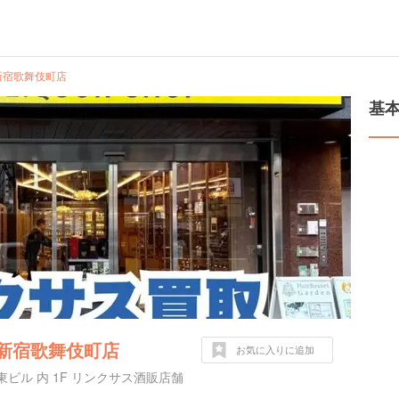
新宿歌舞伎町店
基
新宿歌舞伎町店
お気に入りに追加
ビル 内 1F リンクサス酒販店舗