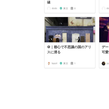
値
rinrin
東京
0
ri
🍪｜都心で不思議の国のアリ
デー
スに浸る
可愛
kaori
東京
1
y