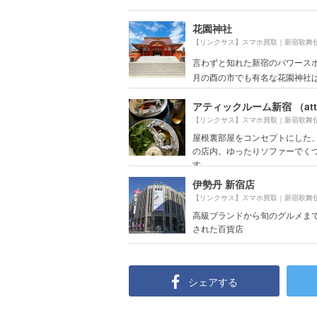
花園神社
言わずと知れた新宿のパワースポ
月の酉の市でも有名な花園神社は商
屋根裏部屋をコンセプトにした
の店内。ゆったりソファーでく
す。
伊勢丹 新宿店
高級ブランドから旬のグルメま
された百貨店
シェアする