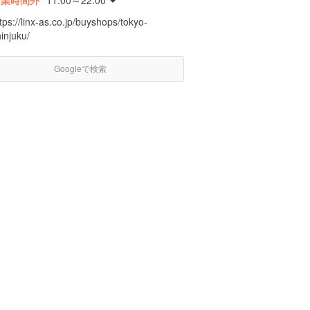
営業時間外
11:00～22:00
tps://linx-as.co.jp/buyshops/tokyo-
injuku/
Googleで検索