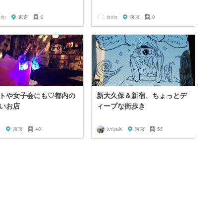
nrin
東京
0
rinrin
東京
0
トや女子会にも♡都内の
新大久保＆新宿、ちょっとデ
いお店
ィープな街歩き
u
東京
48
teriyaki
東京
55