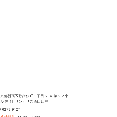
東京都新宿区歌舞伎町１丁目５-４ 第２２東
ル 内 1F リンクサス酒販店舗
3-6273-9127