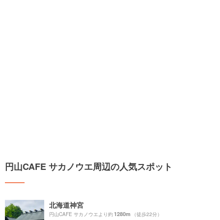
円山CAFE サカノウエ周辺の人気スポット
北海道神宮
1280m
円山CAFE サカノウエより約
（徒歩22分）