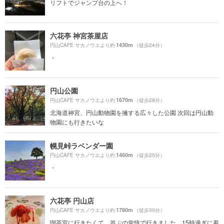
リフトでジャンプ台の上へ！
六花亭 神宮茶屋店
1430m
円山CAFE サカノウエより約
（徒歩24分）
・
円山公園
1670m
円山CAFE サカノウエより約
（徒歩28分）
北海道神宮、円山動物園を擁する広々した公園 次回は円山動
物園にも行きたいな
幌見峠ラベンダー園
1460m
円山CAFE サカノウエより約
（徒歩25分）
・
六花亭 円山店
1780m
円山CAFE サカノウエより約
（徒歩30分）
喫茶室に行きたくて、並ぶの覚悟で行きました。15時過ぎに着