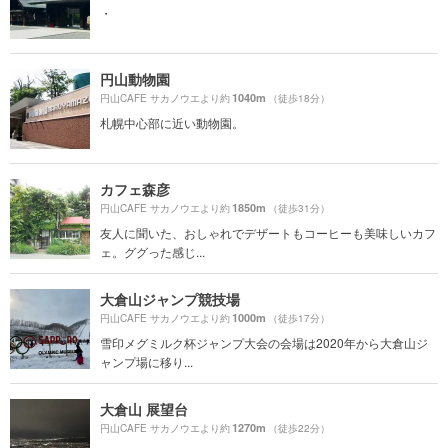
・
円山動物園
1040m
円山CAFE サカノウエより約
（徒歩18分）
札幌中心部に近い動物園。
カフェ森彦
1850m
円山CAFE サカノウエより約
（徒歩31分）
友人に聞いた、おしゃれでデザートもコーヒーも美味しいカフ
ェ。ググった感じ...
大倉山ジャンプ競技場
1000m
円山CAFE サカノウエより約
（徒歩17分）
雪印メグミルク杯ジャンプ大会の会場は2020年から大倉山ジ
ャンプ場に移り...
大倉山 展望台
1270m
円山CAFE サカノウエより約
（徒歩22分）