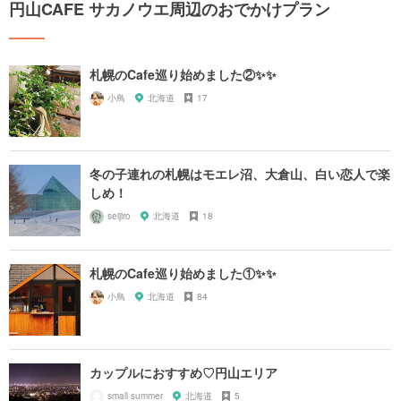
円山CAFE サカノウエ周辺のおでかけプラン
札幌のCafe巡り始めました②✨✨
小鳥
北海道
17
冬の子連れの札幌はモエレ沼、大倉山、白い恋人で楽
しめ！
seijiro
北海道
18
札幌のCafe巡り始めました①✨✨
小鳥
北海道
84
カップルにおすすめ♡円山エリア
small summer
北海道
5