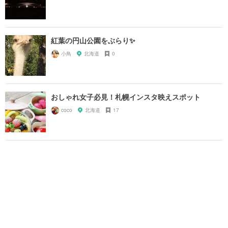
紅葉の円山公園をぶらり✨
小鳥
北海道
0
おしゃれ女子必見！札幌インスタ映えスポット
coco
北海道
17