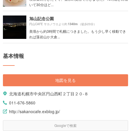
いて30分ほど...
旭山記念公園
1340m
円山CAFE サカノウエより約
（徒歩23分）
美瑛から約3時間で札幌につきました。もう少し早く移動でき
れば藻岩山か大倉...
基本情報
地図を見る
北海道札幌市中央区円山西町２丁目２０-８
011-676-5860
http://sakanocafe.exblog.jp/
Googleで検索