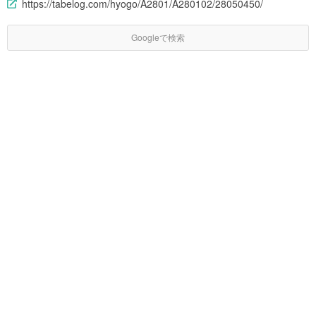
https://tabelog.com/hyogo/A2801/A280102/28050450/
Googleで検索