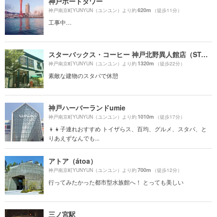
神戸ポートタワー
620m
神戸南京町YUNYUN（ユンユン）より約
（徒歩11分）
工事中…
スターバックス・コーヒー 神戸北野異人館店（STARBUCKS COFFEE）
1320m
神戸南京町YUNYUN（ユンユン）より約
（徒歩22分）
素敵な建物のスタバで休憩
神戸ハーバーランドumie
1010m
神戸南京町YUNYUN（ユンユン）より約
（徒歩17分）
👦👧子連れおすすめ トイザらス、百均、グルメ、スタバ、と
りあえずなんでも...
アトア（átoa）
700m
神戸南京町YUNYUN（ユンユン）より約
（徒歩12分）
行ってみたかった都市型水族館へ！ とっても美しい
三ノ宮駅