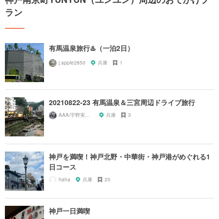
ラン
有馬温泉旅行♨️（一泊2日）
j.apple2850
兵庫
1
20210822-23 有馬温泉＆三宮周辺ドライブ旅行
AAA/宇野実彩子推し
兵庫
3
神戸を満喫！神戸北野・中華街・神戸港がめぐれる1
日コース
haha
兵庫
20
神戸一日満喫