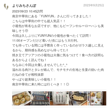
よりみちさんぽ
2023年9月25日
2023/09/23 10:45訪問
南京中華街にある「YUNYUN」さんに行ってきました！
こちらは中華街の中でも超人気店！！
小籠包が有名なお店ですが、他にもビーフンやルーローハンも美
味しそう🥺
今回は久しぶりにYUNYUNの小籠包が食べたくて訪問！
11:00オープンだけど着いた頃にはもう大行列。
でも待っている間には手際良く作っているのがガラス越しに見え
るから、期待感を高めながら待ってた✌︎
焼き立てアツアツの小籠包は火傷に気をつけて！食べ方の説明も
あるからよく読んでね！
ちなみに今回は火傷しませんでした^_^
溢れ出る肉汁とタレが絡んで、モチモチの生地と生姜の効いた肉
だねの全てが相性抜群
やっぱり超美味しい小籠包！！
南京中華街に来た時には行くべき！！◎