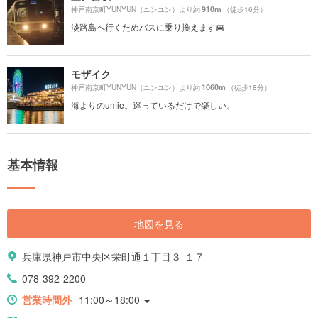
910m
神戸南京町YUNYUN（ユンユン）より約
（徒歩16分）
淡路島へ行くためバスに乗り換えます🚌
モザイク
1060m
神戸南京町YUNYUN（ユンユン）より約
（徒歩18分）
海よりのumie。巡っているだけで楽しい。
基本情報
地図を見る
兵庫県神戸市中央区栄町通１丁目３-１７
078-392-2200
営業時間外
11:00～18:00