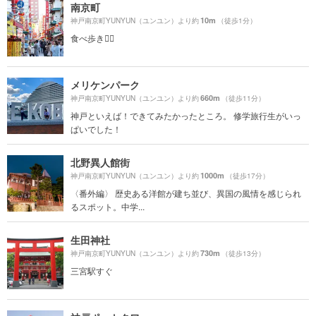
南京町
10m
神戸南京町YUNYUN（ユンユン）より約
（徒歩1分）
食べ歩き🚶‍♀️
メリケンパーク
660m
神戸南京町YUNYUN（ユンユン）より約
（徒歩11分）
神戸といえば！できてみたかったところ。 修学旅行生がいっ
ぱいでした！
北野異人館街
1000m
神戸南京町YUNYUN（ユンユン）より約
（徒歩17分）
〈番外編〉 歴史ある洋館が建ち並び、異国の風情を感じられ
るスポット。中学...
生田神社
730m
神戸南京町YUNYUN（ユンユン）より約
（徒歩13分）
三宮駅すぐ