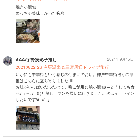
焼き小籠包
めっちゃ美味しかった🤤🥟
AAA/宇野実彩子推し
2021年9月15日
20210822-23 有馬温泉＆三宮周辺ドライブ旅行
いかにも中華街という感じの佇まいのお店。神戸中華街巡りの最
後はこちらに立ち寄りました💁‍♂️
お腹がいっぱいだったので、晩ご飯用に焼小籠包(←どうしても食
べたかった☺️)と焼ビーフンを買いに行きました。次はイートイン
したいです٩( 'ω' )و