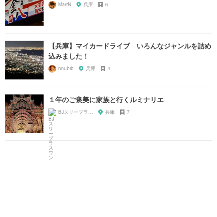
MarrN
兵庫
6
【兵庫】マイカードライブ いろんなジャンルを詰め
込みました！
nnubib
兵庫
4
１年のご褒美に家族と行くルミナリエ
BJスリープラスワン
兵庫
7