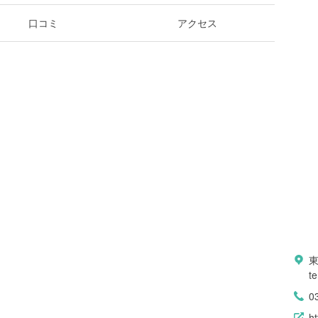
口コミ
アクセス
東
t
0
h