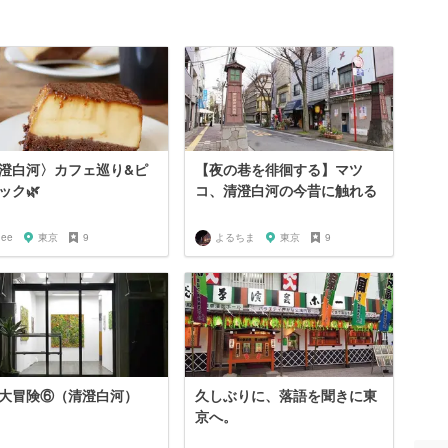
澄白河〉カフェ巡り&ピ
【夜の巷を徘徊する】マツ
ック🌿
コ、清澄白河の今昔に触れる
hee
東京
9
よるちま
東京
9
大冒険⑥（清澄白河）
久しぶりに、落語を聞きに東
京へ。