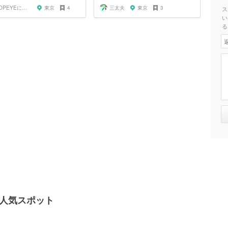
POPEYEに掲載されたお店
東京
4
三太夫
東京
3
ス
い
る
辺の人気スポット