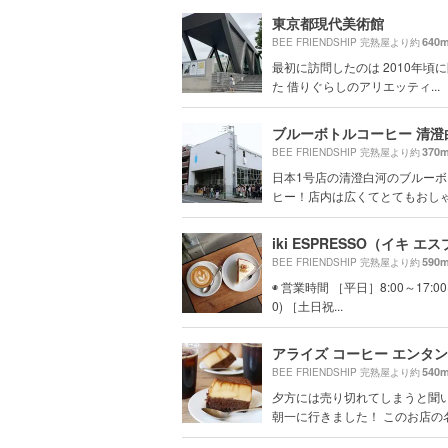
東京都現代美術館
640
BEE FRIENDSHIP 完熟屋より約
最初に訪問したのは 2010年頃
た 借りぐらしのアリエッティ...
370
BEE FRIENDSHIP 完熟屋より約
日本1号店の清澄白河のブルー
ヒー！店内は広くてとてもおしゃれ
590
BEE FRIENDSHIP 完熟屋より約
◉ 営業時間 ［平日］8:00～17:00(
0) ［土日祝...
540
BEE FRIENDSHIP 完熟屋より約
夕方には売り切れてしまうと聞
朝一に行きました！ このお店の名物