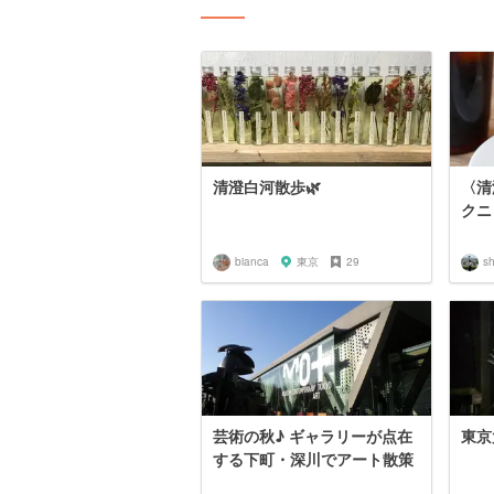
清澄白河散歩🌿
〈清
クニ
bianca
東京
29
s
芸術の秋♪ ギャラリーが点在
東京
する下町・深川でアート散策