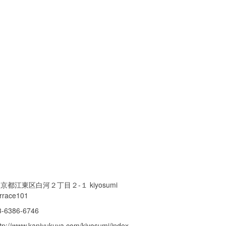
京都江東区白河２丁目２-１ kiyosumi
errace101
3-6386-6746
ttp://www.kanjyukuya.com/kiyosumi/index.