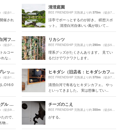
清澄庭園
m
370m
（徒歩11分）
BEE FRIENDSHIP 完熟屋より約
（徒歩7分）
に開催され
涼亭でボーっとするのが好き。 瞑想スポ
ット。 清澄白河自体いい風が吹いて...
ブルーボトルコーヒー 清澄白河フラッグシップカフェ （旧：清澄白河ロースタリー&カフェ）
リカシツ
m
290m
（徒歩7分）
BEE FRIENDSHIP 完熟屋より約
（徒歩5分）
ボトルコー
理系グッズがたくさんあります。 見てい
な...
るだけでワクワクします。
iki ESPRESSO（イキ エスプレッソ）
ヒキダシ（旧店名：ヒキダシカフェ）
m
370m
（徒歩10分）
BEE FRIENDSHIP 完熟屋より約
（徒歩7分）
L.O16:0
清澄白河で有名なヒキダシカフェ。 やっ
といってきました。 実は想像してい...
アライズ コーヒー エンタングル （ARiSE Coffee Entangle）
チーズのこえ
m
350m
（徒歩9分）
BEE FRIENDSHIP 完熟屋より約
（徒歩6分）
いたので、
がする。
...