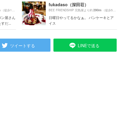
fukadaso（深田荘）
m
290m
（徒歩13分）
BEE FRIENDSHIP 完熟屋より約
（徒歩5分）
パン屋さん
日曜日やってるかなぁ。 パンケーキとア
だ...
イス
ツイートする
LINEで送る