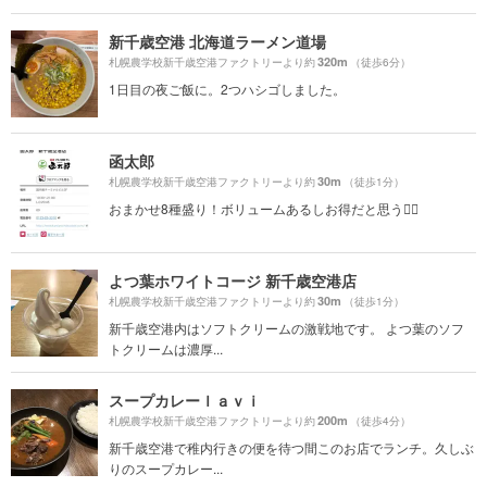
新千歳空港 北海道ラーメン道場
320m
札幌農学校新千歳空港ファクトリーより約
（徒歩6分）
1日目の夜ご飯に。2つハシゴしました。
函太郎
30m
札幌農学校新千歳空港ファクトリーより約
（徒歩1分）
おまかせ8種盛り！ボリュームあるしお得だと思う✌🏻
よつ葉ホワイトコージ 新千歳空港店
30m
札幌農学校新千歳空港ファクトリーより約
（徒歩1分）
新千歳空港内はソフトクリームの激戦地です。 よつ葉のソフ
トクリームは濃厚...
スープカレーｌａｖｉ
200m
札幌農学校新千歳空港ファクトリーより約
（徒歩4分）
新千歳空港で稚内行きの便を待つ間このお店でランチ。久しぶ
りのスープカレー...