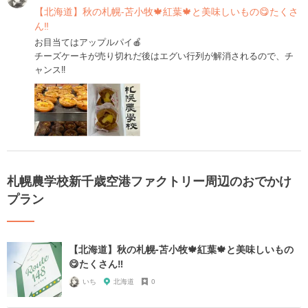
【北海道】秋の札幌-苫小牧🍁紅葉🍁と美味しいもの😋たくさ
ん‼️
お目当てはアップルパイ🍎
チーズケーキが売り切れだ後はエグい行列が解消されるので、チ
ャンス‼️
札幌農学校新千歳空港ファクトリー周辺のおでかけ
プラン
【北海道】秋の札幌-苫小牧🍁紅葉🍁と美味しいもの
😋たくさん‼️
いち
北海道
0