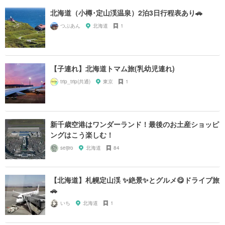
北海道（小樽･定山渓温泉）2泊3日行程表あり🚗
つぶあん
北海道
1
【子連れ】北海道トマム旅(乳幼児連れ)
trip_trip(共通)
東京
1
新千歳空港はワンダーランド！最後のお土産ショッピ
ングはこう楽しむ！
seijiro
北海道
84
【北海道】札幌定山渓 ✨絶景✨とグルメ😋ドライブ旅
🚗
いち
北海道
1