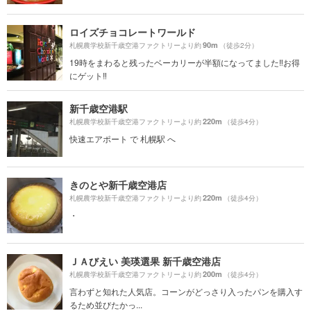
ロイズチョコレートワールド
90m
札幌農学校新千歳空港ファクトリーより約
（徒歩2分）
19時をまわると残ったベーカリーが半額になってました‼️お得
にゲット‼️
新千歳空港駅
220m
札幌農学校新千歳空港ファクトリーより約
（徒歩4分）
快速エアポート で 札幌駅 へ
きのとや新千歳空港店
220m
札幌農学校新千歳空港ファクトリーより約
（徒歩4分）
・
ＪＡびえい 美瑛選果 新千歳空港店
200m
札幌農学校新千歳空港ファクトリーより約
（徒歩4分）
言わずと知れた人気店。コーンがどっさり入ったパンを購入す
るため並びたかっ...