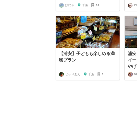
はにゃ
千葉
14
P
【浦安】子どもも楽しめる満
浦安
喫プラン
イー
やげ
じゅりあん
千葉
1
N