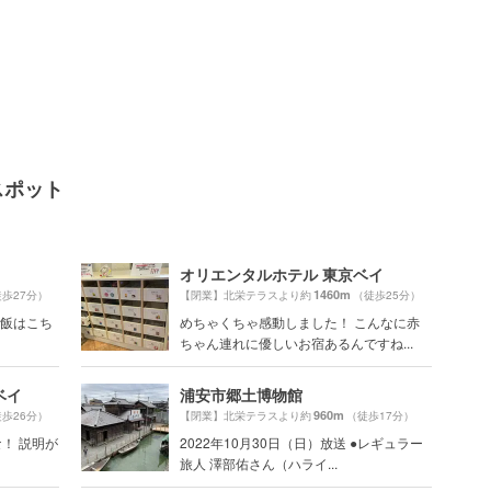
スポット
オリエンタルホテル 東京ベイ
1460m
歩27分）
【閉業】北栄テラスより約
（徒歩25分）
夕飯はこち
めちゃくちゃ感動しました！ こんなに赤
！
ちゃん連れに優しいお宿あるんですね...
ベイ
浦安市郷土博物館
960m
歩26分）
【閉業】北栄テラスより約
（徒歩17分）
な！ 説明が
2022年10月30日（日）放送 ●レギュラー
旅人 澤部佑さん（ハライ...