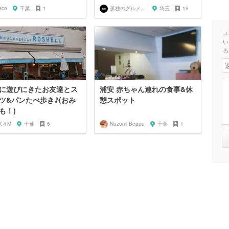
eco
千葉
1
孤独のグルメ大好き芸人
埼玉
19
ス
い
る
に遊びにきたお友達とス
浦安 赤ちゃん連れの食事&休
ツ&パンたべ歩き♪(おみ
憩スポット
も！)
K４M
千葉
6
Nozomi Beppu
千葉
1