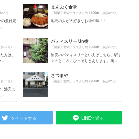
まんぷく食堂
1420m
歩8分）
【閉業】北栄テラスより約
（徒歩24分）
ラの煮付定
地元の人が大好きなお袋の味！！
..
パティスリー Un樹
1020m
歩29分）
【閉業】北栄テラスより約
（徒歩17分）
った方は、
浦安のパティスリーといえばこちら。駅す
..
ぐのところにひっそりとあります。奥...
さつまや
1200m
歩33分）
【閉業】北栄テラスより約
（徒歩21分）
..浦安に
..
ツイートする
LINEで送る