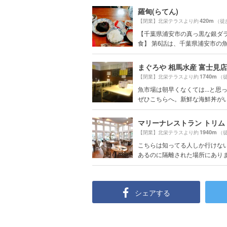
羅甸(らてん)
420m
【閉業】北栄テラスより約
（徒
【千葉県浦安市の真っ黒な銀ダ
食】 第6話は、千葉県浦安市の魚.
まぐろや 相馬水産 富士見店
1740m
【閉業】北栄テラスより約
（徒
魚市場は朝早くなくては...と思
ぜひこちらへ。新鮮な海鮮丼がい.
マリーナレストラン トリム
1940m
【閉業】北栄テラスより約
（徒
こちらは知ってる人しか行けない.
あるのに隔離された場所にありま.
シェアする