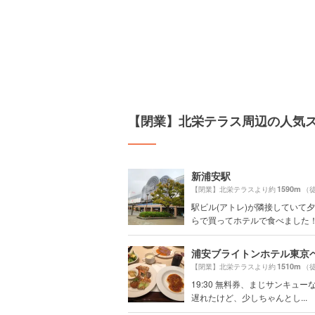
【閉業】北栄テラス周辺の人気
新浦安駅
1590m
【閉業】北栄テラスより約
（徒
駅ビル(アトレ)が隣接していて
らで買ってホテルで食べました
浦安ブライトンホテル東京
1510m
【閉業】北栄テラスより約
（徒
19:30 無料券、まじサンキュー
遅れたけど、少しちゃんとし...