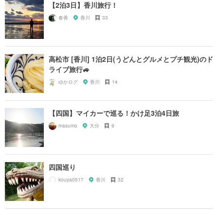
【2泊3日】香川旅行！
春香
香川
33
高松市 [香川] 1泊2日(うどんとグルメとプチ観光)のド
ライブ旅行🚙
ゆかログ
香川
14
【四国】マイカーで巡る！かけ足3泊4日旅
masumo
大分
9
四国巡り
kouya0517
香川
32