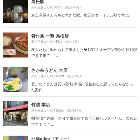
高松駅
630m
高松三越より約
（徒歩11分）
お土産屋さんもある大きな駅。地元のターミナル駅ですね。
骨付鳥 一鶴 高松店
450m
高松三越より約
（徒歩8分）
友人たちに勧められて来ました🐓17時のオープン前から行列が
できて来て、1...
さか枝うどん 本店
1160m
高松三越より約
（徒歩20分）
香川のうどんは安い② 駐車場に段差あると思ってたらなかっ
た案件
竹清 本店
1250m
高松三越より約
（徒歩21分）
昭和43年創業、自分で麺を茹でる「元祖セルフうどん」のお店
です！ ここ...
北浜alley（アリー）