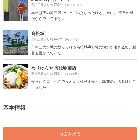
700m
高松三越より約
（徒歩12分）
本当は夜の雰囲気でいってみたかったけど、昼に。 平日の昼
だから空いてると...
高松城
420m
高松三越より約
（徒歩7分）
日本三大水城に数えられる高松城🏯お堀に海水を引き込む、船
着も置かれていた...
めりけんや 高松駅前店
520m
高松三越より約
（徒歩9分）
せっかく香川なのでうどんは外せません。駅前のお店をはしご
しました。
基本情報
地図を見る