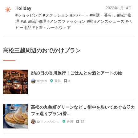
Holiday
2022年1月14日
#ショッピング #ファッション #デパート #生活・暮らし #時計修
理 #傘 #時計修理 #メンズファッション #靴 #メンズシューズ #ベ
ビー用品 #下着・ルームウェア
高松三越周辺のおでかけプラン
2泊3日の香川旅行！ごはんとお酒とアートの旅
teriyaki
香川
5
高松の丸亀町グリーンなど .. 街中を歩いてめぐる♡カ
フェ巡りプラン(香...
ゆりママんのもぐもぐ＊日和♡
香川
27