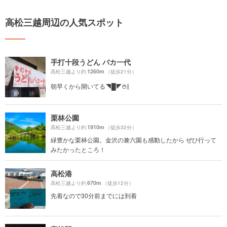
高松三越周辺の人気スポット
手打十段うどん バカ一代
1260m
高松三越より約
（徒歩21分）
朝早くから開いてる◥█̆̈◤࿉∥
栗林公園
1910m
高松三越より約
（徒歩32分）
緑豊かな栗林公園。金沢の兼六園も感動したから ぜひ行って
みたかったところ！
高松港
670m
高松三越より約
（徒歩12分）
先着なので30分前までには到着