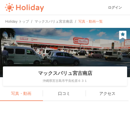
ログイン
Holiday トップ
マックスバリュ宮古南店
写真・動画一覧
マックスバリュ宮古南店
沖縄県宮古島市平良松原６３１
写真・動画
口コミ
アクセス