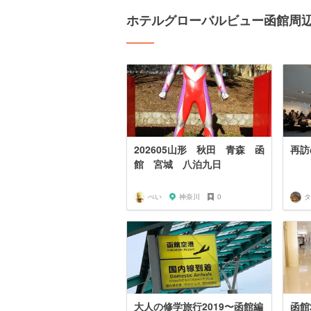
ホテルグローバルビュー函館周
202605山形 秋田 青森 函
再訪
館 宮城 八泊九日
ぺい
神奈川
0
タ
大人の修学旅行2019〜函館編
函館