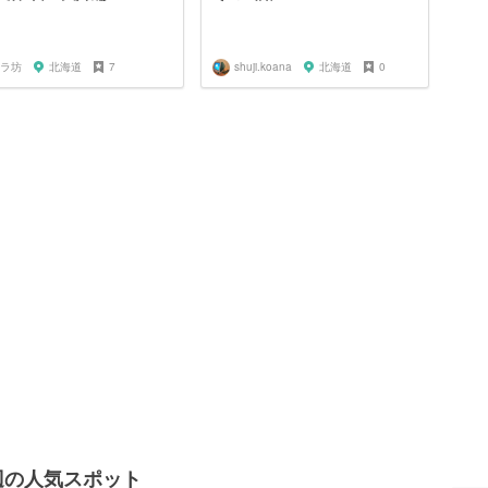
ラ坊
北海道
7
shuji.koana
北海道
0
辺の人気スポット