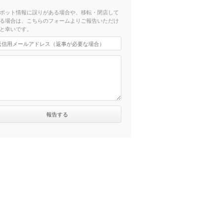
ポット情報に誤りがある場合や、移転・閉店して
る場合は、こちらのフォームよりご報告いただけ
と幸いです。