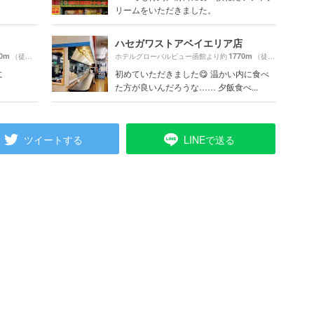
リームをいただきました。
ハセガワストアベイエリア店
0m
1770m
（徒歩9分）
ホテルグローバルビュー函館より約
（徒歩30分）
に
初めていただきました😋 温かい内に食べ
た方が良いんだろうな…… 夕飯食べ...
ツイートする
LINEで送る