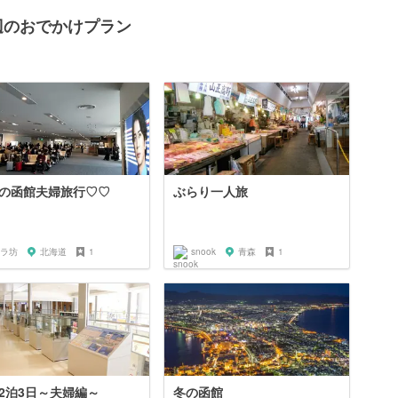
辺のおでかけプラン
の函館夫婦旅行♡♡
ぶらり一人旅
ラ坊
北海道
1
snook
青森
1
2泊3日～夫婦編～
冬の函館