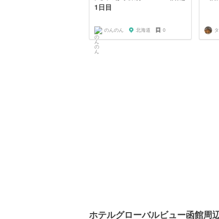
1日目
のんのん
北海道
0
タ
ホテルグローバルビュー函館周