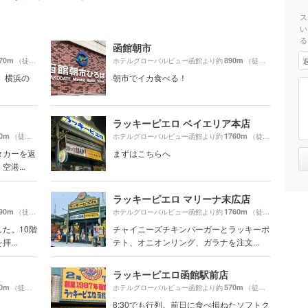
ス
い
る
函館朝市
70m
890m
（徒歩27分）
ホテルグローバルビュー函館より約
（徒歩15分）
 横浜の
朝市でイカ食べる！
ラッキーピエロ ベイエリア本店
0m
1760m
（徒歩15分）
ホテルグローバルビュー函館より約
（徒歩30分）
タカーを返
まずはこちらへ
港...
ラッキーピエロ マリーナ末広店
90m
1760m
（徒歩24分）
ホテルグローバルビュー函館より約
（徒歩30分）
た。10階
チャイニーズチキンバーガーとラッキーポ
...
テト、オニオンリング、ガラナを注文...
ラッキーピエロ函館駅前店
0m
570m
（徒歩10分）
ホテルグローバルビュー函館より約
（徒歩10分）
8:30でも行列。前日に食べ損ねたソフトク