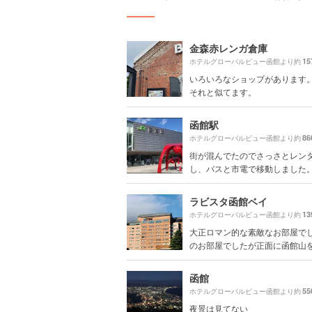
金森赤レンガ倉庫
15
ホテルグローバルビュー函館より約
いろいろなショップがあります。
それと似てます。
函館駅
86
ホテルグローバルビュー函館より約
街が混んでたのでさっさとレン
し、バスと市電で移動しました。空
ラビスタ函館ベイ
13
ホテルグローバルビュー函館より約
大正ロマン的な素敵なお部屋でし
のお部屋でしたが正面に函館山を拝
函館
55
ホテルグローバルビュー函館より約
夜景は見てない