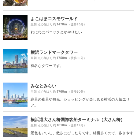
よこはまコスモワールド
1470m
皇朝 点心舗より約
（徒歩25分）
わにわにパニックとかやりたい
横浜ランドマークタワー
1750m
皇朝 点心舗より約
（徒歩30分）
有名なタワーです。
みなとみらい
1760m
皇朝 点心舗より約
（徒歩30分）
絶景の夜景や観光、ショッピングが楽しめる横浜の人気エリ
ア。
横浜港大さん橋国際客船ターミナル（大さん橋）
1010m
皇朝 点心舗より約
（徒歩17分）
景色もいいし、散歩にぴったりです。結構歩くので、歩きやす