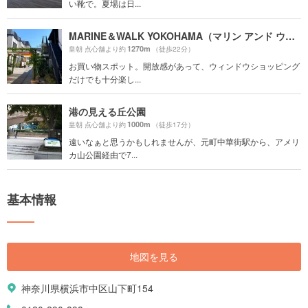
い靴で。夏場は日...
MARINE＆WALK YOKOHAMA（マリン アンド ウォーク ヨコハマ）
1270m
皇朝 点心舗より約
（徒歩22分）
お買い物スポット。開放感があって、ウィンドウショッピング
だけでも十分楽し...
港の見える丘公園
1000m
皇朝 点心舗より約
（徒歩17分）
遠いなぁと思うかもしれませんが、元町中華街駅から、アメリ
カ山公園経由で7...
基本情報
地図を見る
神奈川県横浜市中区山下町154