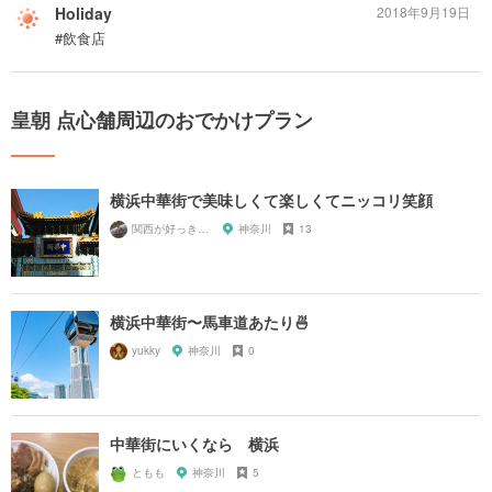
Holiday
2018年9月19日
#飲食店
皇朝 点心舗周辺のおでかけプラン
横浜中華街で美味しくて楽しくてニッコリ笑顔
関西が好っきゃねん
神奈川
13
横浜中華街〜馬車道あたり🍜
yukky
神奈川
0
中華街にいくなら 横浜
ともも
神奈川
5