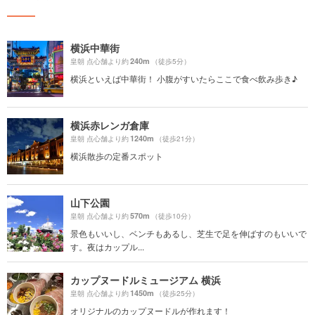
横浜中華街
240m
皇朝 点心舗より約
（徒歩5分）
横浜といえば中華街！ 小腹がすいたらここで食べ飲み歩き♪
横浜赤レンガ倉庫
1240m
皇朝 点心舗より約
（徒歩21分）
横浜散歩の定番スポット
山下公園
570m
皇朝 点心舗より約
（徒歩10分）
景色もいいし、ベンチもあるし、芝生で足を伸ばすのもいいで
す。夜はカップル...
カップヌードルミュージアム 横浜
1450m
皇朝 点心舗より約
（徒歩25分）
オリジナルのカップヌードルが作れます！