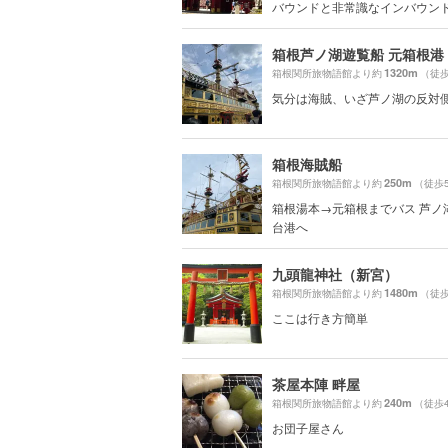
バウンドと非常識なインバウン
箱根芦ノ湖遊覧船 元箱根港
1320m
箱根関所旅物語館より約
（徒歩
気分は海賊、いざ芦ノ湖の反対
箱根海賊船
250m
箱根関所旅物語館より約
（徒歩
箱根湯本→元箱根までバス 芦ノ
台港へ
九頭龍神社（新宮）
1480m
箱根関所旅物語館より約
（徒歩
ここは行き方簡単
茶屋本陣 畔屋
240m
箱根関所旅物語館より約
（徒歩
お団子屋さん