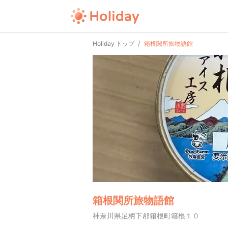
Holiday トップ
箱根関所旅物語館
箱根関所旅物語館
神奈川県足柄下郡箱根町箱根１０