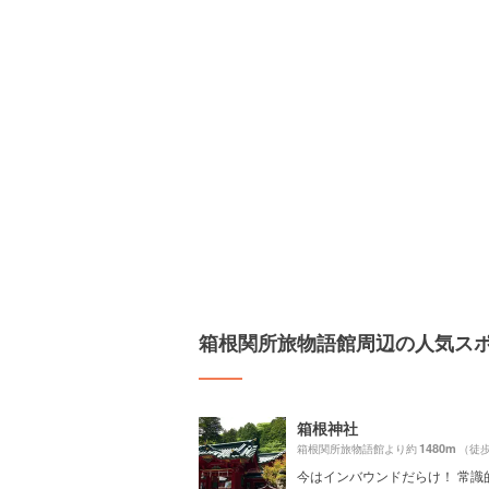
箱根関所旅物語館周辺の人気ス
箱根神社
1480m
箱根関所旅物語館より約
（徒歩
今はインバウンドだらけ！ 常識