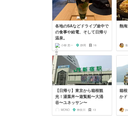
各地のSAなどドライブ途中で
熱海
の食事や給電、そして日帰り
温泉。
小柳 恵一
静岡
16
食
【日帰り】東京から箱根観
箱根
光！湯葉丼〜遊覧船〜大涌
かド
谷〜ユネッサン〜
MONO
神奈川
13
yu