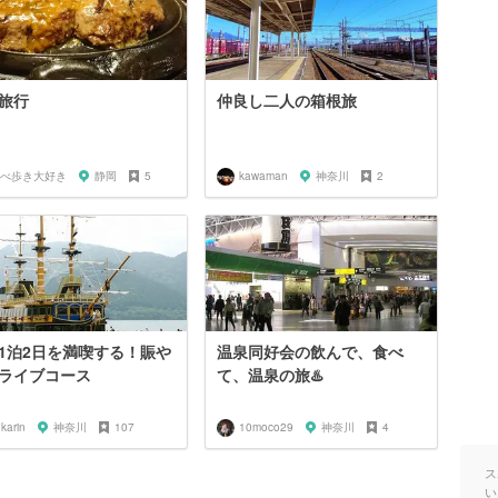
旅行
仲良し二人の箱根旅
べ歩き大好き
静岡
5
kawaman
神奈川
2
1泊2日を満喫する！賑や
温泉同好会の飲んで、食べ
ライブコース
て、温泉の旅♨️
karin
神奈川
107
10moco29
神奈川
4
ス
い