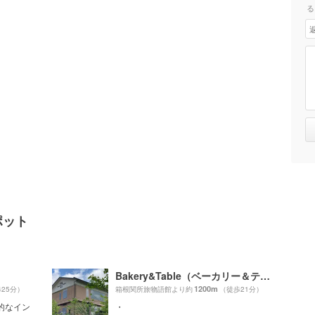
る
ポット
Bakery&Table（ベーカリー＆テーブル）
1200m
25分）
箱根関所旅物語館より約
（徒歩21分）
的なイン
・