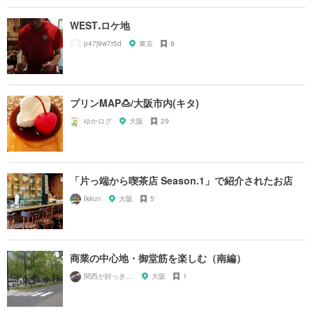
WESTꓸロケ地
p47j9w7r5d
東京
8
プリンMAP🍮/大阪市内(キタ)
ゆかログ
大阪
29
「片っ端から喫茶店 Season.1」で紹介されたお店
Ikkun
大阪
5
商業の中心地・御堂筋を楽しむ（南編）
関西が好っきゃねん
大阪
1