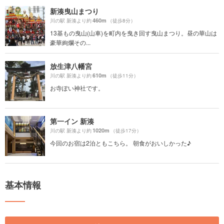
新湊曳山まつり
460m
川の駅 新湊より約
（徒歩8分）
13基もの曳山(山車)を町内を曳き回す曳山まつり。昼の華山は
豪華絢爛その...
放生津八幡宮
610m
川の駅 新湊より約
（徒歩11分）
お寺ぽい神社です。
第一イン 新湊
1020m
川の駅 新湊より約
（徒歩17分）
今回のお宿は2泊ともこちら。 朝食がおいしかった♪
基本情報