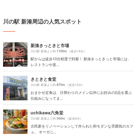
川の駅 新湊周辺の人気スポット
新湊きっときと市場
1100m
川の駅 新湊より約
（徒歩19分）
駅からは徒歩10分程度で到着！ 新湊きっときっと市場には、
レストランや直...
きときと食堂
870m
川の駅 新湊より約
（徒歩15分）
おまかせ定食は、日替わりのメイン以外にお好みの2品を選ぶ
仕組みになってま...
uchikawa六角堂
340m
川の駅 新湊より約
（徒歩6分）
古民家をリノベーションして作られた和モダンな雰囲気のカフ
ェ。 オーガニ...