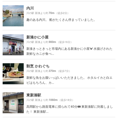
内川
70m
川の駅 新湊より約
（徒歩2分）
趣のある内川。 船がたくさん停まっていました。
新湊かに小屋
900m
川の駅 新湊より約
（徒歩16分）
新湊きっときっと市場内にある新湊かに小屋🦀 水揚げされた
新鮮なカニが食べ...
割烹 かわぐち
370m
川の駅 新湊より約
（徒歩7分）
新鮮な魚をお腹いっぱいいただきました。 ホタルイカと白エ
ビはもちろん、カ...
東新湊駅
1060m
川の駅 新湊より約
（徒歩18分）
高岡駅から路面電車に揺られて40分🚃 東新湊駅に到着しまし
た！ 東新湊駅...