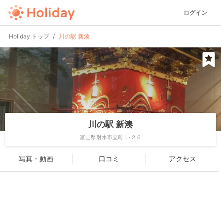
ログイン
Holiday トップ
川の駅 新湊
川の駅 新湊
富山県射水市立町１-２６
写真・動画
口コミ
アクセス