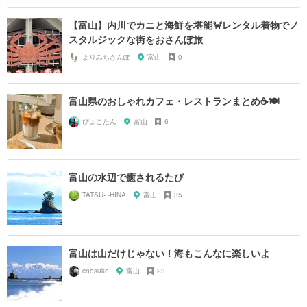
【富山】内川でカニと海鮮を堪能🦀レンタル着物でノ
スタルジックな街をおさんぽ旅
よりみちさんぽ
富山
0
富山県のおしゃれカフェ・レストランまとめ☕️🍽
ぴょこたん
富山
6
富山の水辺で癒されるたび
TATSU-.-HINA
富山
35
富山は山だけじゃない！海もこんなに楽しいよ
cnosuke
富山
23