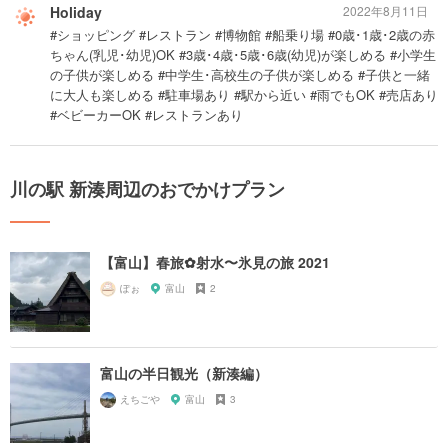
Holiday
2022年8月11日
#ショッピング #レストラン #博物館 #船乗り場 #0歳･1歳･2歳の赤
ちゃん(乳児･幼児)OK #3歳･4歳･5歳･6歳(幼児)が楽しめる #小学生
の子供が楽しめる #中学生･高校生の子供が楽しめる #子供と一緒
に大人も楽しめる #駐車場あり #駅から近い #雨でもOK #売店あり
#ベビーカーOK #レストランあり
川の駅 新湊周辺のおでかけプラン
【富山】春旅✿射水〜氷見の旅 2021
ぽぉ
富山
2
富山の半日観光（新湊編）
えちごや
富山
3