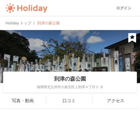
ログイン
Holiday トップ
到津の森公園
到津の森公園
福岡県北九州市小倉北区上到津４丁目１-８
写真・動画
口コミ
アクセス