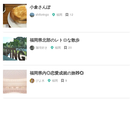
小倉さんぽ
shiforingo
福岡
12
福岡県北部のレトロな散歩
珈琲好き
福岡
20
福岡県内◎恋愛成就の旅🧸💞
ぴよ水
福岡
9