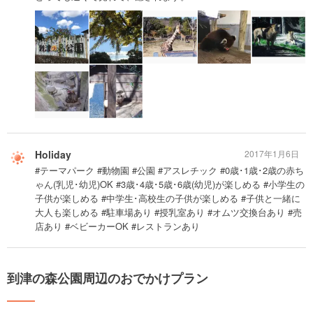
Holiday
2017年1月6日
#テーマパーク #動物園 #公園 #アスレチック #0歳･1歳･2歳の赤ち
ゃん(乳児･幼児)OK #3歳･4歳･5歳･6歳(幼児)が楽しめる #小学生の
子供が楽しめる #中学生･高校生の子供が楽しめる #子供と一緒に
大人も楽しめる #駐車場あり #授乳室あり #オムツ交換台あり #売
店あり #ベビーカーOK #レストランあり
到津の森公園周辺のおでかけプラン