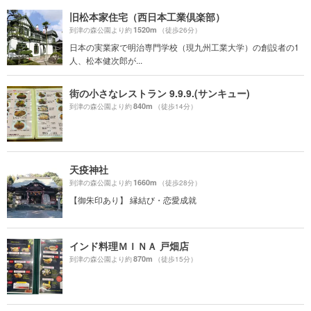
旧松本家住宅（西日本工業倶楽部）
1520m
到津の森公園より約
（徒歩26分）
日本の実業家で明治専門学校（現九州工業大学）の創設者の1
人、松本健次郎が...
街の小さなレストラン 9.9.9.(サンキュー)
840m
到津の森公園より約
（徒歩14分）
天疫神社
1660m
到津の森公園より約
（徒歩28分）
【御朱印あり】 縁結び・恋愛成就
インド料理ＭＩＮＡ 戸畑店
870m
到津の森公園より約
（徒歩15分）