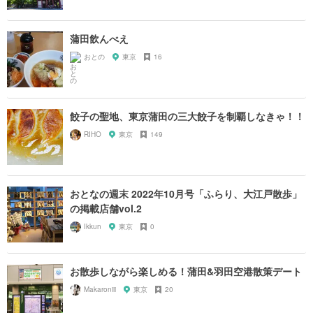
蒲田飲んべえ
おとの
東京
16
餃子の聖地、東京蒲田の三大餃子を制覇しなきゃ！！
RIHO
東京
149
おとなの週末 2022年10月号「ふらり、大江戸散歩」
の掲載店舗vol.2
Ikkun
東京
0
お散歩しながら楽しめる！蒲田&羽田空港散策デート
Makaroniii
東京
20