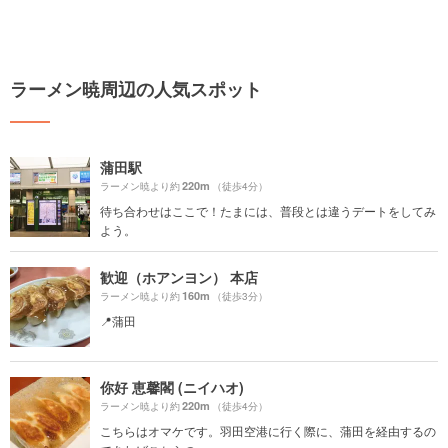
ラーメン暁周辺の人気スポット
蒲田駅
220m
ラーメン暁より約
（徒歩4分）
待ち合わせはここで！たまには、普段とは違うデートをしてみ
よう。
歓迎（ホアンヨン） 本店
160m
ラーメン暁より約
（徒歩3分）
📍蒲田
你好 恵馨閣 (ニイハオ)
220m
ラーメン暁より約
（徒歩4分）
こちらはオマケです。羽田空港に行く際に、蒲田を経由するの