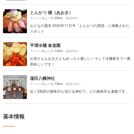
とんかつ 檍（あおき）
250m
ラーメン暁より約
（徒歩5分）
おとなの週末 2022年11月号「とんかつの誘惑」に掲載された
スポット
平壌冷麺 食道園
120m
ラーメン暁より約
（徒歩3分）
お母さんもお父さんもめっちゃ優しい！そして冷麺東京で一番
美味しいです！
蒲田八幡神社
730m
ラーメン暁より約
（徒歩13分）
近く5箇所の御朱印も頂ける神社で、どの御朱印も素敵です。
基本情報