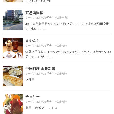
であればこちらの...
京急蒲田駅
850m
ラーメン暁より約
（徒歩15分）
JR・東急蒲田駅から歩いて約15分。ここまで来れば羽田空港
まで1本！ こ...
まやんち
250m
ラーメン暁より約
（徒歩5分）
紅茶と手作りスイーツが好きなら行かないわけには行かないお
店です。心がこも...
中国料理 金春新館
180m
ラーメン暁より約
（徒歩4分）
📍蒲田
チェリー
410m
ラーメン暁より約
（徒歩7分）
蒲田 ・喫茶店 ・レトロ