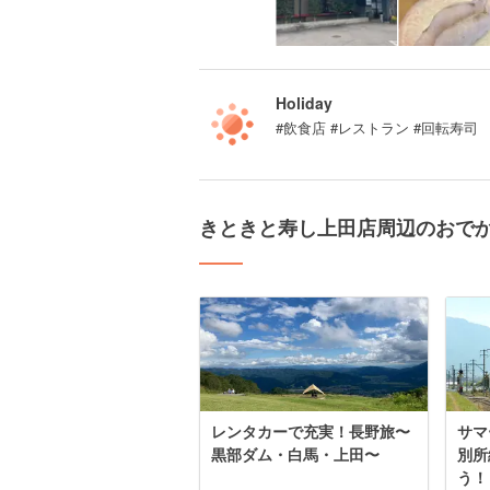
Holiday
#飲食店 #レストラン #回転寿司
きときと寿し上田店周辺のおで
レンタカーで充実！長野旅〜
サマ
黒部ダム・白馬・上田〜
別所
う！