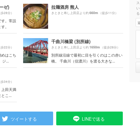
ス
ーゼ)
拉麺酒房 熊人
い
660m
歩28分）
きときと寿し上田店より約
（徒歩11分）
る
です。常設
ます。
千曲川橋梁 (別所線)
1650m
歩22分）
きときと寿し上田店より約
（徒歩28分）
勧めはこち
別所線沿線で最初に目を引くのはこの赤い
...
橋。 千曲川（信濃川）を渡る大きな...
歩34分）
。上田天満
こ...
ツイートする
LINEで送る