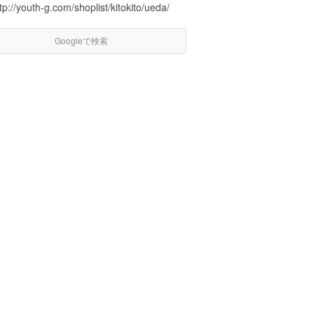
tp://youth-g.com/shoplist/kitokito/ueda/
Googleで検索