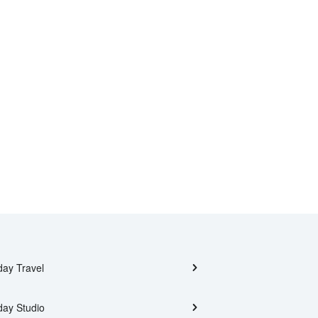
day Travel
day Studio