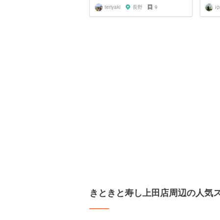
teriyaki
長野
9
ゆ
きときと寿し上田店周辺の人気