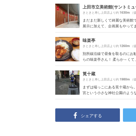
上田市立美術館(サントミュ
1630m
きときと寿し上田店より約
（徒
まだまだ新しくて綺麗な美術館
展示に加えて、企画展もやって
味楽亭
1260m
きときと寿し上田店より約
（徒
別所線沿線で昼食を取るのにお
らの味楽亭さん！ 柔らか～くて、ジ
筧十蔵
1980m
きときと寿し上田店より約
（徒
まずは端っこにある筧十蔵から
宮という小さな神社公園のようなと
シェアする