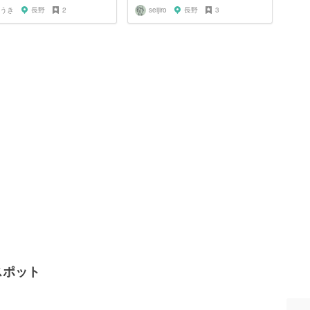
うき
長野
2
seijiro
長野
3
スポット