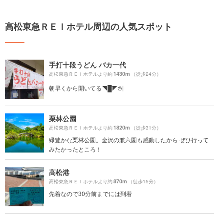
高松東急ＲＥＩホテル周辺の人気スポット
手打十段うどん バカ一代
1430m
高松東急ＲＥＩホテルより約
（徒歩24分）
朝早くから開いてる◥█̆̈◤࿉∥
栗林公園
1820m
高松東急ＲＥＩホテルより約
（徒歩31分）
緑豊かな栗林公園。金沢の兼六園も感動したから ぜひ行って
みたかったところ！
高松港
870m
高松東急ＲＥＩホテルより約
（徒歩15分）
先着なので30分前までには到着