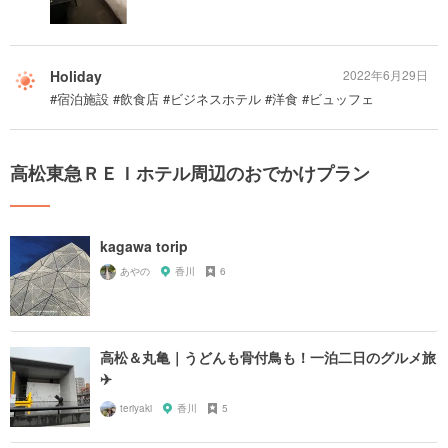
Holiday
2022年6月29日
#宿泊施設 #飲食店 #ビジネスホテル #洋食 #ビュッフェ
高松東急ＲＥＩホテル周辺のおでかけプラン
kagawa torip
あやの
香川
6
高松＆丸亀｜うどんも骨付鳥も！一泊二日のグルメ旅
✈️
teriyaki
香川
5