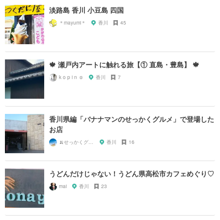
淡路島 香川 小豆島 四国
＊mayumi＊
香川
45
🍁 瀬戸内アートに触れる旅【① 直島・豊島】 🍁
k o p i n ☺︎
香川
7
香川県編「バナナマンのせっかくグルメ」で登場した
お店
🍌せっかくグルメまにあ🍌
香川
16
うどんだけじゃない！うどん県高松市カフェめぐり♡
mai
香川
23