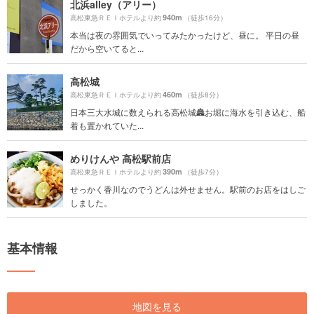
北浜alley（アリー）
940m
高松東急ＲＥＩホテルより約
（徒歩16分）
本当は夜の雰囲気でいってみたかったけど、昼に。 平日の昼
だから空いてると...
高松城
460m
高松東急ＲＥＩホテルより約
（徒歩8分）
日本三大水城に数えられる高松城🏯お堀に海水を引き込む、船
着も置かれていた...
めりけんや 高松駅前店
390m
高松東急ＲＥＩホテルより約
（徒歩7分）
せっかく香川なのでうどんは外せません。駅前のお店をはしご
しました。
基本情報
地図を見る