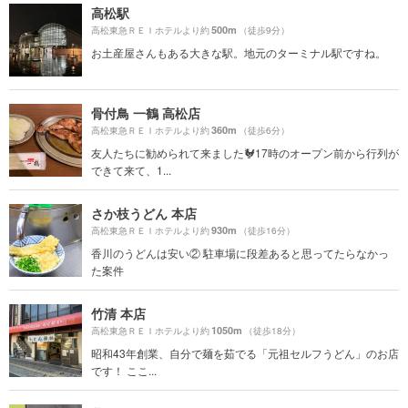
高松駅
500m
高松東急ＲＥＩホテルより約
（徒歩9分）
お土産屋さんもある大きな駅。地元のターミナル駅ですね。
骨付鳥 一鶴 高松店
360m
高松東急ＲＥＩホテルより約
（徒歩6分）
友人たちに勧められて来ました🐓17時のオープン前から行列が
できて来て、1...
さか枝うどん 本店
930m
高松東急ＲＥＩホテルより約
（徒歩16分）
香川のうどんは安い② 駐車場に段差あると思ってたらなかっ
た案件
竹清 本店
1050m
高松東急ＲＥＩホテルより約
（徒歩18分）
昭和43年創業、自分で麺を茹でる「元祖セルフうどん」のお店
です！ ここ...