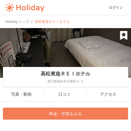
ログイン
Holiday トップ
高松東急ＲＥＩホテル
高松東急ＲＥＩホテル
香川県高松市兵庫町９-９
写真・動画
口コミ
アクセス
料金・空室をみる