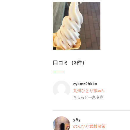
口コミ（3件）
zykmz2hkkv
九州ひとり旅🚗³₃
ちょっと一息🍦💭
yAy
のんびり武雄散策