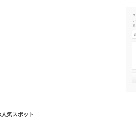
ス
い
る
の人気スポット