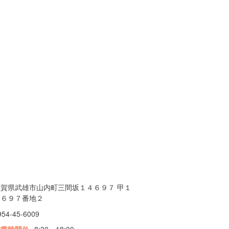
佐賀県武雄市山内町三間坂１４６９７ 甲１
４６９７番地２
954-45-6009