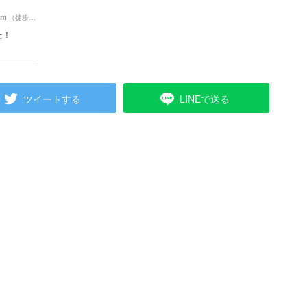
0m
（徒歩24分）
た！
ツイートする
LINEで送る