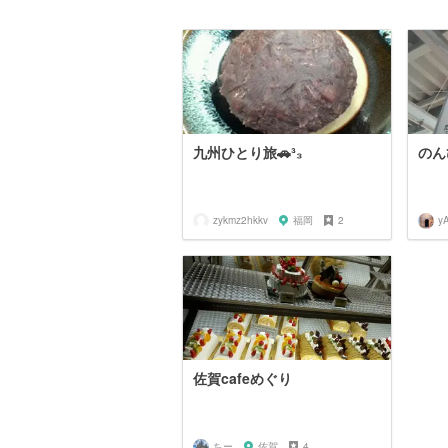
九州ひとり旅🚗³₃
のん
zykmz2hkkv
福岡
2
y
佐賀cafeめぐり
ちー
佐賀
4