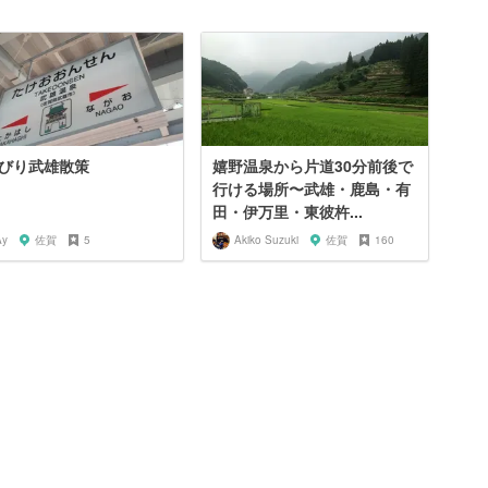
びり武雄散策
嬉野温泉から片道30分前後で
行ける場所〜武雄・鹿島・有
田・伊万里・東彼杵...
Ay
佐賀
5
Akiko Suzuki
佐賀
160