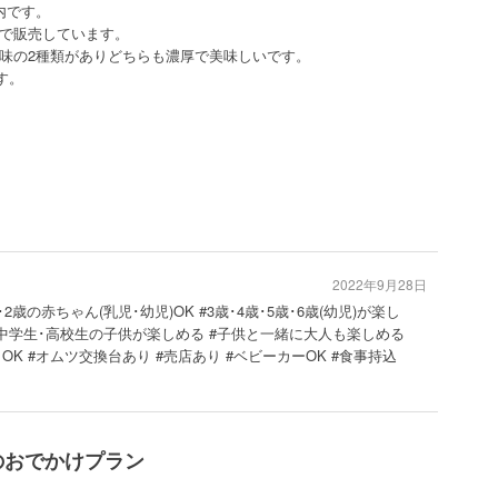
内です。
で販売しています。
味の2種類がありどちらも濃厚で美味しいです。
す。
2022年9月28日
･2歳の赤ちゃん(乳児･幼児)OK #3歳･4歳･5歳･6歳(幼児)が楽し
#中学生･高校生の子供が楽しめる #子供と一緒に大人も楽しめる
OK #オムツ交換台あり #売店あり #ベビーカーOK #食事持込
のおでかけプラン