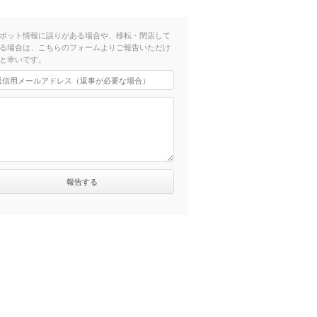
ポット情報に誤りがある場合や、移転・閉店して
る場合は、こちらのフォームよりご報告いただけ
と幸いです。