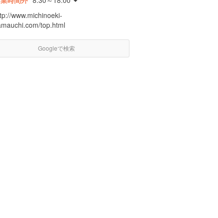
営業時間外
8:30～18:00
tp://www.michinoeki-
amauchi.com/top.html
Googleで検索