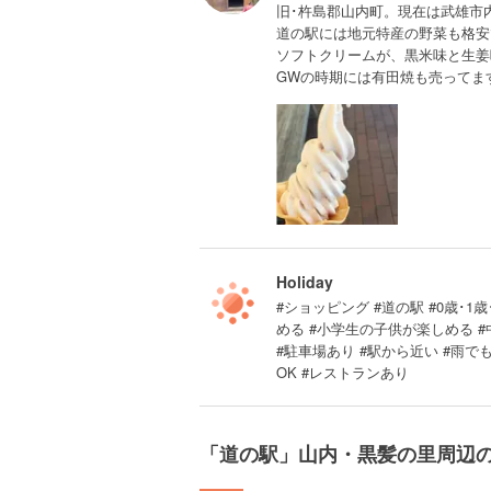
旧･杵島郡山内町。現在は武雄市
道の駅には地元特産の野菜も格安
ソフトクリームが、黒米味と生姜
GWの時期には有田焼も売ってま
Holiday
#ショッピング #道の駅 #0歳･1歳
める #小学生の子供が楽しめる 
#駐車場あり #駅から近い #雨でも
OK #レストランあり
「道の駅」山内・黒髪の里周辺