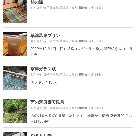
熱の湯
180m
おかき処 寺子屋本舗 草津店より約
（徒歩4分）
・
草津温泉プリン
100m
おかき処 寺子屋本舗 草津店より約
（徒歩2分）
2022年12月4日（日）放送 ●レギュラー旅人 澤部佑さん（ハラ
イチ...
草津ガラス蔵
100m
おかき処 寺子屋本舗 草津店より約
（徒歩2分）
キラキラきれい。
西の河原露天風呂
560m
おかき処 寺子屋本舗 草津店より約
（徒歩10分）
西の河原公園の1番奥にあります 湯畑から徒歩12分ほど こち
らは広い露...
やきとり静