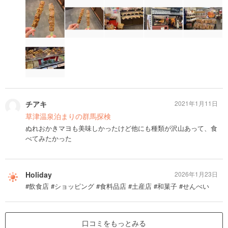
チアキ
2021年1月11日
草津温泉泊まりの群馬探検
ぬれおかきマヨも美味しかったけど他にも種類が沢山あって、食
べてみたかった
Holiday
2026年1月23日
#飲食店 #ショッピング #食料品店 #土産店 #和菓子 #せんべい
口コミをもっとみる