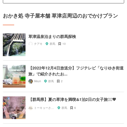
おかき処 寺子屋本舗 草津店周辺のおでかけプラン
草津温泉泊まりの群馬探検
チアキ
群馬
10
【2022年12月4日放送分】フジテレビ「なりゆき街道
旅」で紹介されたお...
Ikkun
群馬
2
【群馬県】夏の草津を満喫♨️1泊2日の女子旅🧖‍♀️💖
トーキョーさんぽ
群馬
6