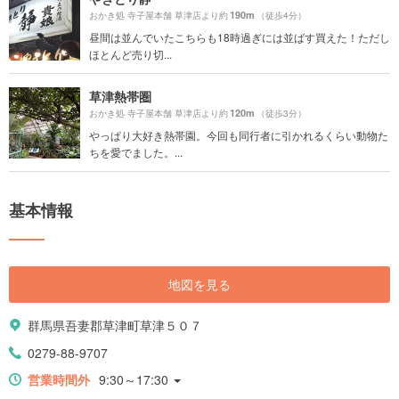
190m
おかき処 寺子屋本舗 草津店より約
（徒歩4分）
昼間は並んでいたこちらも18時過ぎには並ばす買えた！ただし
ほとんど売り切...
草津熱帯圏
120m
おかき処 寺子屋本舗 草津店より約
（徒歩3分）
やっぱり大好き熱帯園。今回も同行者に引かれるくらい動物た
ちを愛でました。...
基本情報
地図を見る
群馬県吾妻郡草津町草津５０７
0279-88-9707
営業時間外
9:30～17:30