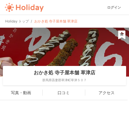
ログイン
Holiday トップ
おかき処 寺子屋本舗 草津店
おかき処 寺子屋本舗 草津店
群馬県吾妻郡草津町草津５０７
写真・動画
口コミ
アクセス