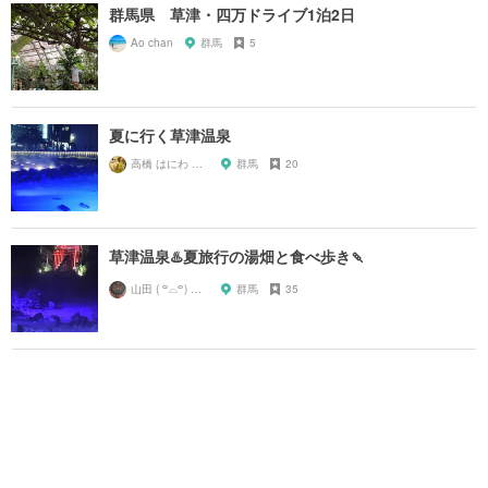
群馬県 草津・四万ドライブ1泊2日
Ao chan
群馬
5
夏に行く草津温泉
高橋 はにわ ブラックパンサー
群馬
20
草津温泉♨️夏旅行の湯畑と食べ歩き🍡
山田 ( ꒪⌓꒪) ストレンジ
群馬
35