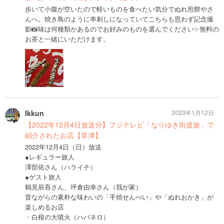
歩いて小腹が空いたので軽いものを食べたい気分でぬれ煎餅やさ
んへ。焼き鳥のように串刺しになっていてこちらも思わず記念撮
影📸味は何種類かあるのでお好みのものを選んでください✨無料の
お茶と一緒にいただけます。
Ikkun
2023年1月12日
【2022年12月4日放送分】フジテレビ「なりゆき街道旅」で
紹介されたお店【草津】
2022年12月4日（日）放送
●レギュラー旅人
澤部佑さん（ハライチ）
●ゲスト旅人
鶴見辰吾さん、坪倉由幸さん（我が家）
昔ながらの素朴な味わいの「手焼せんべい」や「ぬれおかき」が
楽しめるお店
・白根の大噴火（ハバネロ）