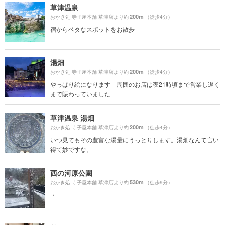
草津温泉
200m
おかき処 寺子屋本舗 草津店より約
（徒歩4分）
宿からベタなスポットをお散歩
湯畑
200m
おかき処 寺子屋本舗 草津店より約
（徒歩4分）
やっぱり絵になります 周囲のお店は夜21時頃まで営業し遅く
まで賑わっていました
草津温泉 湯畑
200m
おかき処 寺子屋本舗 草津店より約
（徒歩4分）
いつ見てもその豊富な湯量にうっとりします。湯畑なんて言い
得て妙ですな。
西の河原公園
530m
おかき処 寺子屋本舗 草津店より約
（徒歩9分）
・