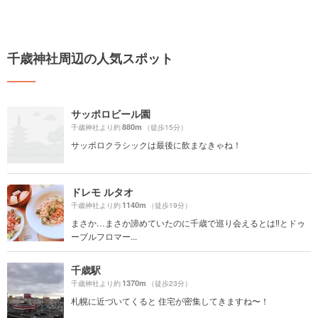
千歳神社周辺の人気スポット
サッポロビール園
880m
千歳神社より約
（徒歩15分）
サッポロクラシックは最後に飲まなきゃね！
ドレモ ルタオ
1140m
千歳神社より約
（徒歩19分）
まさか…まさか諦めていたのに千歳で巡り会えるとは‼️とドゥ
ーブルフロマー...
千歳駅
1370m
千歳神社より約
（徒歩23分）
札幌に近づいてくると 住宅が密集してきますね〜！