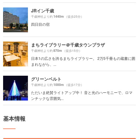
JRイン千歳
1440m
千歳神社より約
（徒歩25分）
四日目の宿
まちライブラリー＠千歳タウンプラザ
870m
千歳神社より約
（徒歩15分）
日本1の広さを誇るまちライブラリー。 2万5千冊もの蔵書に囲
まれながら、...
グリーンベルト
1000m
千歳神社より約
（徒歩17分）
ただいま絶賛ライトアップ中！ 音と光のハーモニーで、ロマ
ンチックな雰囲気...
基本情報