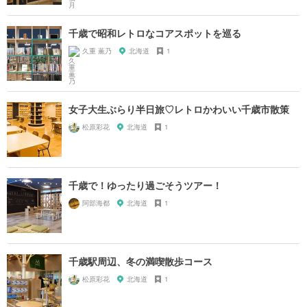
千歳で昭和レトロなコアスポットを巡る
久重 薫乃
北海道
1
女子大生ぶらり半日旅♡レトロかわいい千歳市散策
松原彩花
北海道
1
千歳で！ゆったり過ごそうツアー！
阿部海都
北海道
1
千歳駅周辺、冬の満喫散歩コース
松原彩花
北海道
1