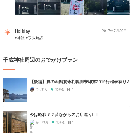
Holiday
2017年7月29日
#神社 #宗教施設
千歳神社周辺のおでかけプラン
【後編】夏の函館洞爺札幌御朱印旅2019行程表有り♪
つぶあん
北海道
7
今は昭和？？昔ながらのお店巡り🚶🏻‍♀️
谷口 柚月
北海道
1