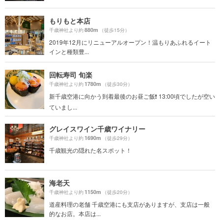
もりもと本店
880m
千歳神社より約
（徒歩15分）
2019年12月にリニューアルオープン！温もりあふれるイート
インと種類豊...
回転寿司 旬楽
1780m
千歳神社より約
（徒歩30分）
新千歳空港に向かう到着最後のお昼ご飯❗ 13:00頃でしたが空い
ていまし...
グレイスワイン千歳ワイナリー
1690m
千歳神社より約
（徒歩29分）
千歳観光の隠れた名スポット！
海老天
1150m
千歳神社より約
（徒歩20分）
道産料理の老舗 千歳空港にも支店がありますが、支店は一般
的なお店。本店は...