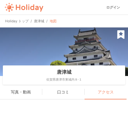
ログイン
Holiday トップ
唐津城
地図
唐津城
佐賀県唐津市東城内８-１
写真・動画
口コミ
アクセス