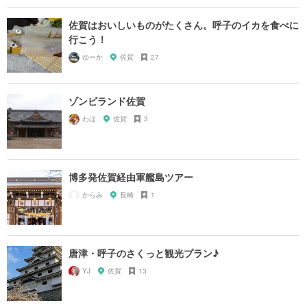
佐賀はおいしいものがたくさん。呼子のイカを食べに
行こう！
ゆーか
佐賀
27
ゾンビランド佐賀
わほ
佐賀
3
博多発佐賀経由軍艦島ツアー
からみ
長崎
1
唐津・呼子のさくっと観光プラン♪
YJ
佐賀
13