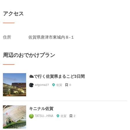
アクセス
住所
佐賀県唐津市東城内８-１
周辺のおでかけプラン
🛳️で行く佐賀県まるこど3日間
arigoma27
佐賀
0
キニナル佐賀
TATSU-.-HINA
佐賀
2