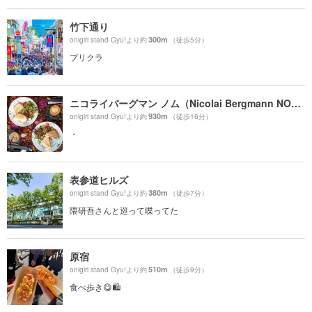
竹下通り
300m
onigiri stand Gyu!より約
（徒歩5分）
プリクラ
ニコライバーグマン ノム（Nicolai Bergmann NOMU ）
930m
onigiri stand Gyu!より約
（徒歩16分）
・
表参道ヒルズ
380m
onigiri stand Gyu!より約
（徒歩7分）
隈研吾さんと巡って喋ってた
原宿
510m
onigiri stand Gyu!より約
（徒歩9分）
食べ歩き😋🛍