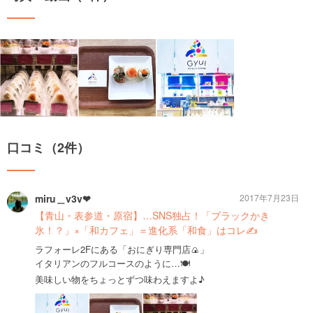
口コミ（2件）
miru＿v3v❤︎
2017年7月23日
【青山・表参道・原宿】…SNS独占！「ブラックかき
氷！？」×「和カフェ」＝進化系「和食」はコレ✍️
ラフォーレ2Fにある「おにぎり専門店🍙」
イタリアンのフルコースのように…🍽
美味しい物をちょっとずつ味わえますよ♪