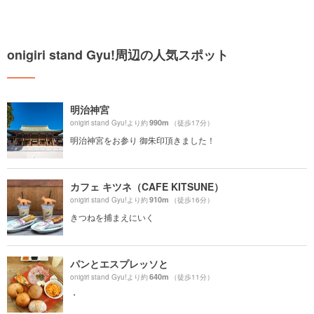
onigiri stand Gyu!周辺の人気スポット
明治神宮
990m
onigiri stand Gyu!より約
（徒歩17分）
明治神宮をお参り 御朱印頂きました！
カフェ キツネ（CAFE KITSUNE）
910m
onigiri stand Gyu!より約
（徒歩16分）
きつねを捕まえにいく
パンとエスプレッソと
640m
onigiri stand Gyu!より約
（徒歩11分）
・