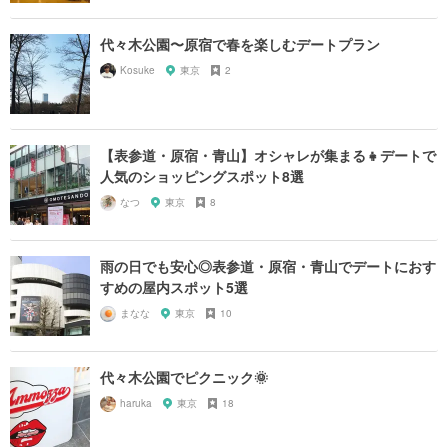
代々木公園〜原宿で春を楽しむデートプラン
Kosuke
東京
2
【表参道・原宿・青山】オシャレが集まる👧デートで
人気のショッピングスポット8選
なつ
東京
8
雨の日でも安心◎表参道・原宿・青山でデートにおす
すめの屋内スポット5選
まなな
東京
10
代々木公園でピクニック🌞
haruka
東京
18