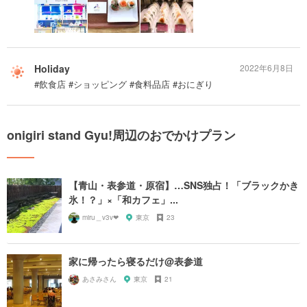
Holiday
2022年6月8日
#飲食店 #ショッピング #食料品店 #おにぎり
onigiri stand Gyu!周辺のおでかけプラン
【青山・表参道・原宿】…SNS独占！「ブラックかき
氷！？」×「和カフェ」...
miru＿v3v❤︎
東京
23
家に帰ったら寝るだけ@表参道
あさみさん
東京
21