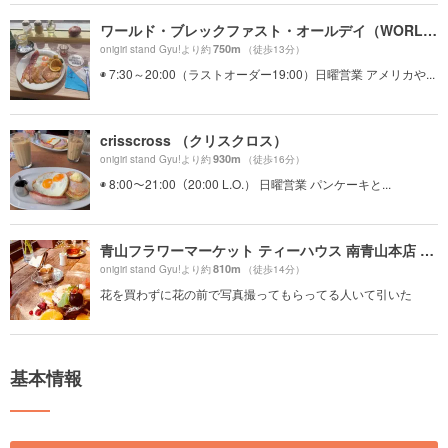
ワールド・ブレックファスト・オールデイ（WORLD BREAKFAST ALLDAY）
750m
onigiri stand Gyu!より約
（徒歩13分）
◉ 7:30～20:00（ラストオーダー19:00）日曜営業 アメリカや...
crisscross （クリスクロス）
930m
onigiri stand Gyu!より約
（徒歩16分）
◉ 8:00〜21:00（20:00 L.O.） 日曜営業 パンケーキと...
青山フラワーマーケット ティーハウス 南青山本店 （Aoyama Flower Market TEA HOUSE）
810m
onigiri stand Gyu!より約
（徒歩14分）
花を買わずに花の前で写真撮ってもらってる人いて引いた
基本情報