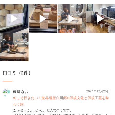
▶
▶
▶
▶
口コミ（2件）
藤岡 なお
2024年12月25日
冬こそ行きたい！世界遺産白川郷❄️伝統文化と伝統工芸を味
わう旅
こうぼうじょうかん、と読むそうです。