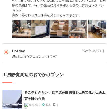
400年受け継がれてきた伝統的な山中漆器からモダンな漆器、石川
県の焼物まで、毎日の生活に彩りを添える器の工房兼セレクトシ
ョップ。
実際に器が作られる作業を見ることができます。
Holiday
2024年12月23日
#飲食店 #カフェ #ショッピング
工房静寛周辺のおでかけプラン
冬こそ行きたい！世界遺産白川郷❄️伝統文化と伝統工
芸を味わう旅
藤岡 なお
石川
6