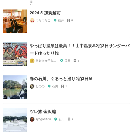
2024.5 加賀越前
つちつちこ
福井
0
やっぱり温泉は最高！！山中温泉♨️2泊3日サンダーバ
ードゆったり旅
旅好き女子 kazy
兵庫
6
春の石川、ぐるっと巡り2泊3日🌸
しのの
石川
1
ツレ旅 金沢編
syogo0106
石川
2