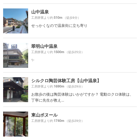
山中温泉
510m
工房静寛より約
（徒歩9分）
せっかくなので温泉街に立ち寄り
翠明山中温泉
1500m
工房静寛より約
（徒歩25分）
✨
シルクロ陶芸体験工房【山中温泉】
1690m
工房静寛より約
（徒歩29分）
お散歩の後は陶芸体験はいかがですか？ 電動ロクロ体験は、
丁寧に先生が教え...
東山ボヌール
1740m
工房静寛より約
（徒歩29分）