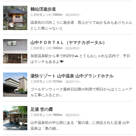
鶴仙渓遊歩道
1560m
工房静寛より約
（徒歩26分）
温泉街の川向こうに遊歩道 雨上がりでぬかるみもありちゃん
とした靴じゃないと
山中ＰＯＲＴＡＬ（ヤマナカポータル）
1660m
工房静寛より約
（徒歩28分）
加賀温泉駅から車で約20分🚗 とてもおしゃれな店内で、平日
はランチもあるよ🍽️
湯快リゾート 山中温泉 山中グランドホテル
1210m
工房静寛より約
（徒歩21分）
ゴールデンウィーク最終日以降の利用で明日からはリニューア
ル工事に入るとか...
足湯 笠の露
1900m
工房静寛より約
（徒歩32分）
山中温泉街の中心部にある「菊の湯」に併設された足湯 山中
温泉は「奥の細...