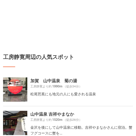
工房静寛周辺の人気スポット
加賀 山中温泉 菊の湯
1990m
工房静寛より約
（徒歩34分）
松尾芭蕉にも地元の人にも愛される温泉
山中温泉 吉祥やまなか
1520m
工房静寛より約
（徒歩26分）
金沢を後にして山中温泉に移動。吉祥やまなかさんに宿泊。蟹
フグコースに蟹を...