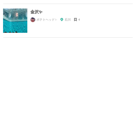
金沢✨
ポテトヘッド✨
石川
4