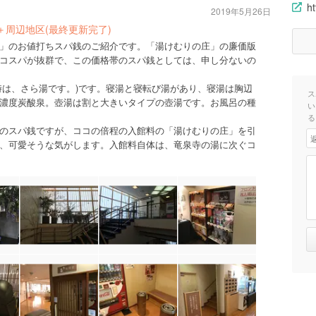
h
2019年5月26日
＋周辺地区(最終更新完了)
」のお値打ちスパ銭のご紹介です。「湯けむりの庄」の廉価版
コスパが抜群で、この価格帯のスパ銭としては、申し分ないの
時は、さら湯です。)です。寝湯と寝転び湯があり、寝湯は胸辺
ス
濃度炭酸泉。壺湯は割と大きいタイプの壺湯です。お風呂の種
い
る
のスパ銭ですが、ココの倍程の入館料の「湯けむりの庄」を引
、可愛そうな気がします。入館料自体は、竜泉寺の湯に次ぐコ