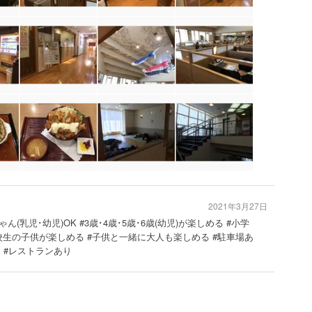
2021年3月27日
ゃん(乳児･幼児)OK #3歳･4歳･5歳･6歳(幼児)が楽しめる #小学
校生の子供が楽しめる #子供と一緒に大人も楽しめる #駐車場あ
り #レストランあり