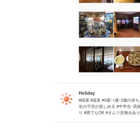
Holiday
#銭湯 #温泉 #0歳･1歳･2歳の赤ち
生の子供が楽しめる #中学生･高
り #雨でもOK #オムツ交換台あ