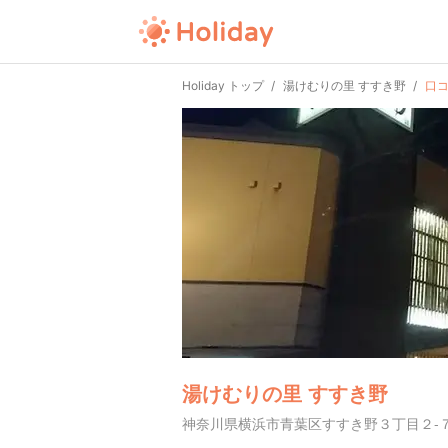
Holiday トップ
湯けむりの里 すすき野
口
湯けむりの里 すすき野
神奈川県横浜市青葉区すすき野３丁目２-