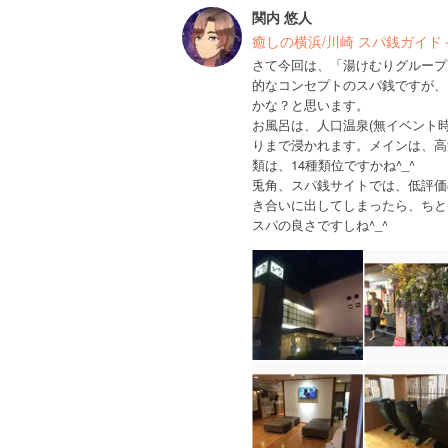
関内 悠人
癒しの横浜/川崎 スパ銭ガイド
さて今回は、「湯けむりグループ
的なコンセプトのスパ銭ですが、
かな？と思います。
お風呂は、人口温泉(無イベント
りまで浸かれます。メインは、高
類は、14種類位ですかね^_^
兎角、スパ銭サイトでは、低評価
き合いに出してしまったら、ちと
スパの良さですしね^_^