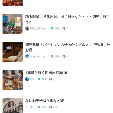
踊る阿呆に見る阿呆、同じ阿呆なら・・・徳島に行こ
う♪
関西が好っきゃねん
徳島
2
徳島県編「バナナマンのせっかくグルメ」で登場した
お店
🍌せっかくグルメまにあ🍌
徳島
4
1歳娘と行く四国旅行2019
ぽん
香川
4
なにわ男子ロケ地など🌈
すい
大阪
210