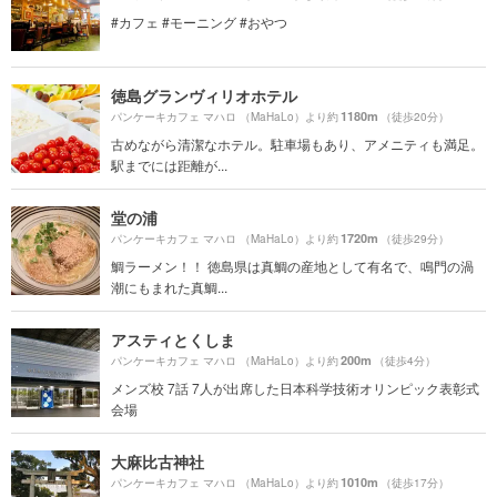
#カフェ #モーニング #おやつ
徳島グランヴィリオホテル
1180m
パンケーキカフェ マハロ （MaHaLo）より約
（徒歩20分）
古めながら清潔なホテル。駐車場もあり、アメニティも満足。
駅までには距離が...
堂の浦
1720m
パンケーキカフェ マハロ （MaHaLo）より約
（徒歩29分）
鯛ラーメン！！ 徳島県は真鯛の産地として有名で、鳴門の渦
潮にもまれた真鯛...
アスティとくしま
200m
パンケーキカフェ マハロ （MaHaLo）より約
（徒歩4分）
メンズ校 7話 7人が出席した日本科学技術オリンピック表彰式
会場
大麻比古神社
1010m
パンケーキカフェ マハロ （MaHaLo）より約
（徒歩17分）