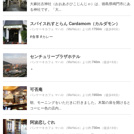
大麻比古神社（おおあさひこじんじゃ）は、徳島県鳴門市にあ
る神社です。「大...
スパイスれすとらん Cardamom（カルダモン）
1750m
パンケーキカフェ マハロ （MaHaLo）より約
（徒歩30分）
#食事 #カレー
センチュリープラザホテル
740m
パンケーキカフェ マハロ （MaHaLo）より約
（徒歩13分）
＊
可否庵
1950m
パンケーキカフェ マハロ （MaHaLo）より約
（徒歩33分）
朝、モーニングをいただきに行きました。木製の扉を開けると
コーヒー色の店内...
阿波恋しぐれ
730m
パンケーキカフェ マハロ （MaHaLo）より約
（徒歩13分）