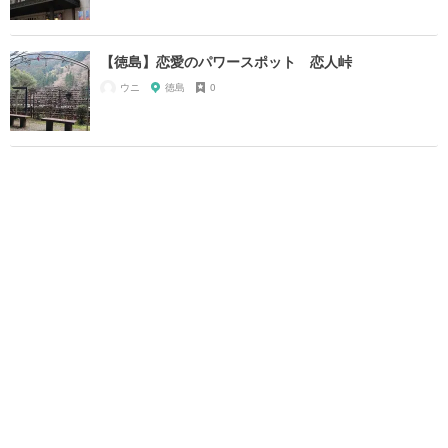
【徳島】恋愛のパワースポット 恋人峠
ウニ
徳島
0