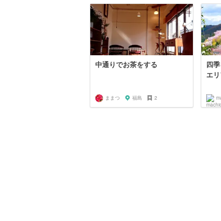
中通りでお茶をする
四季
エリ
ままつ
福島
2
m