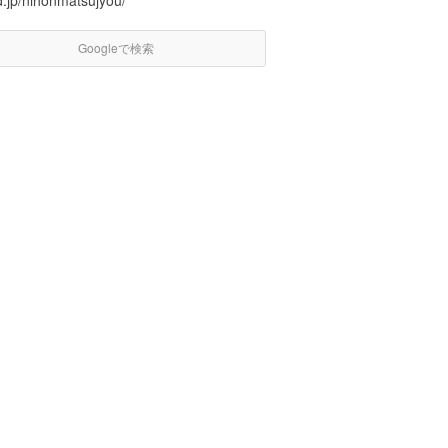
d.jp/nihonmatsujyou/
Googleで検索