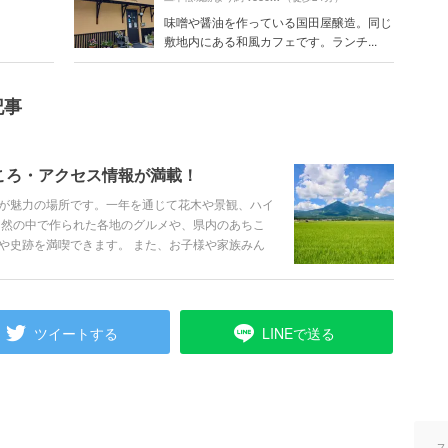
味噌や醤油を作っている国田屋醸造。同じ
敷地内にある和風カフェです。ランチ...
記事
ころ・アクセス情報が満載！
が魅力の場所です。一年を通じて花木や景観、ハイ
自然の中で作られた各地のグルメや、県内のあちこ
や史跡を満喫できます。 また、お子様や家族みん
ころです。 そんな魅力あふれる福島を、観光スポ
、盛りだくさんでご紹介します。
ツイートする
LINEで送る
ス