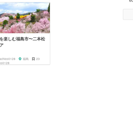
e
を楽しむ福島市〜二本松
ア
achico0128
福島
23