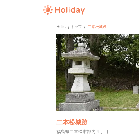
Holiday トップ
二本松城跡
二本松城跡
福島県二本松市郭内４丁目