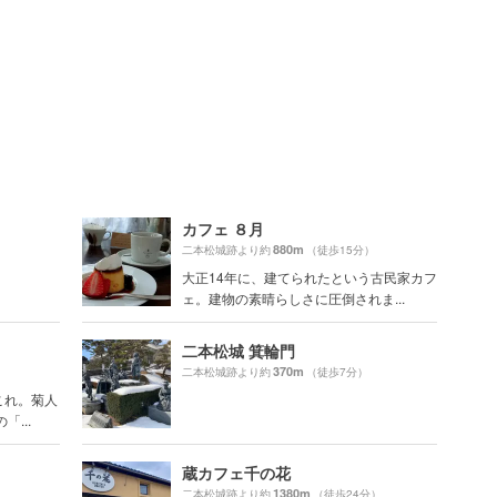
カフェ ８月
880m
二本松城跡より約
（徒歩15分）
大正14年に、建てられたという古民家カフ
ェ。建物の素晴らしさに圧倒されま...
二本松城 箕輪門
370m
二本松城跡より約
（徒歩7分）
これ。菊人
...
蔵カフェ千の花
1380m
）
二本松城跡より約
（徒歩24分）