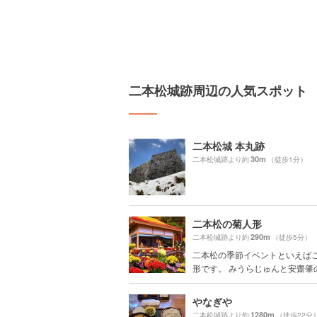
二本松城跡周辺の人気スポット
二本松城 本丸跡
30m
二本松城跡より約
（徒歩1分）
二本松の菊人形
290m
二本松城跡より約
（徒歩5分）
二本松の季節イベントといえば
形です。 みうらじゅんと安齋肇の「
やなぎや
1280m
二本松城跡より約
（徒歩22分