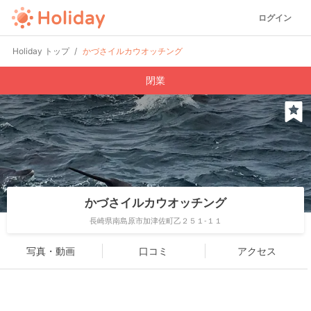
ログイン
Holiday トップ
かづさイルカウオッチング
閉業
かづさイルカウオッチング
長崎県南島原市加津佐町乙２５１-１１
写真・動画
口コミ
アクセス