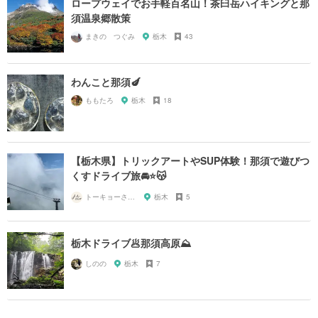
ロープウェイでお手軽百名山！茶臼岳ハイキングと那
須温泉郷散策
まきの つぐみ
栃木
43
わんこと那須🍆
ももたろ
栃木
18
【栃木県】トリックアートやSUP体験！那須で遊びつ
くすドライブ旅🚘⭐️😽
トーキョーさんぽ
栃木
5
栃木ドライブ🥟那須高原⛰️
しのの
栃木
7