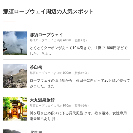
那須ロープウェイ周辺の人気スポット
那須ロープウェイ
410m
那須ロープウェイより約
（徒歩7分）
とくとくクーポンがあって10%引きで、往復で1600円ほどで
した。 ちょ...
茶臼岳
900m
那須ロープウェイより約
（徒歩16分）
ロープウェイの山頂駅から、茶臼岳に向かって20分ほど登って
みました。まだ...
大丸温泉旅館
910m
那須ロープウェイより約
（徒歩16分）
川を堰き止め段々に下る露天風呂 タオル巻き混浴、女性専用
露天風呂あり 持...
北温泉