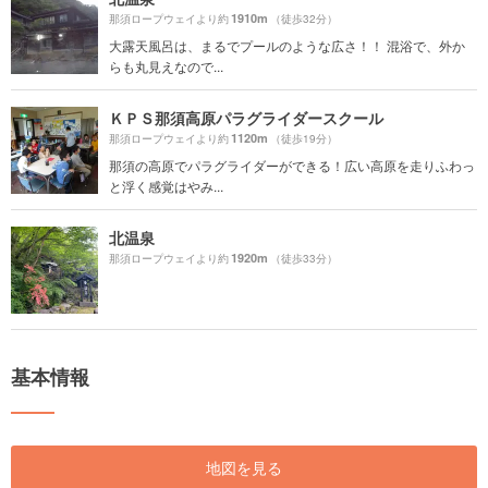
1910m
那須ロープウェイより約
（徒歩32分）
大露天風呂は、まるでプールのような広さ！！ 混浴で、外か
らも丸見えなので...
ＫＰＳ那須高原パラグライダースクール
1120m
那須ロープウェイより約
（徒歩19分）
那須の高原でパラグライダーができる！広い高原を走りふわっ
と浮く感覚はやみ...
北温泉
1920m
那須ロープウェイより約
（徒歩33分）
基本情報
地図を見る