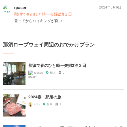
rpaseri
2024年5月6日
那須で春のひと時ー夫婦2泊３日
登ってからハイキングが良い
那須ロープウェイ周辺のおでかけプラン
那須で春のひと時ー夫婦2泊３日
rpaseri
栃木
0
2024春 那須の旅
ぺい
栃木
1