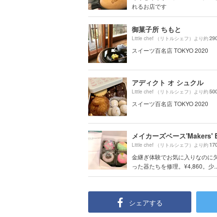
れるお店です
御菓子所 ちもと
29
Little chef （リトルシェフ）より約
スイーツ百名店 TOKYO 2020
アディクト オ シュクル
50
Little chef （リトルシェフ）より約
スイーツ百名店 TOKYO 2020
メイカーズベース'Makers' B
17
Little chef （リトルシェフ）より約
金継ぎ体験でお気に入りなのに
った器たちを修理。¥4,860。少..
シェアする