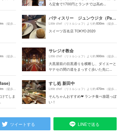
ろ定食で1700円とランチでは高め...
パティスリー ジュンウジタ（Patisserie JUN UJITA）
0m
830m
（徒歩5分）
Little chef （リトルシェフ）より約
（徒歩14分）
スイーツ百名店 TOKYO 2020
サレジオ教会
0m
900m
（徒歩9分）
Little chef （リトルシェフ）より約
（徒歩15分）
大黒屋前の目黒通りを横断し、ダイエーと
ヤナセの間の道をまっすぐ歩いた先に...
ase)
すし処 新田中
0m
470m
（徒歩3分）
Little chef （リトルシェフ）より約
（徒歩8分）
欠けてしま
そんちゃんおすすめ❤︎ ランチ食べ放題っぽ
.
い！
ツイートする
LINEで送る