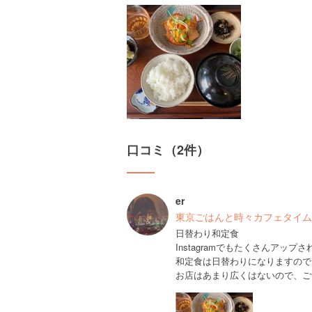
口コミ（2件）
er
東京ごはんと時々カフェタイム
日替わり和定食
Instagramでもたくさんアッ
和定食は日替わりになりますので
お店はあまり広くはないので、ご