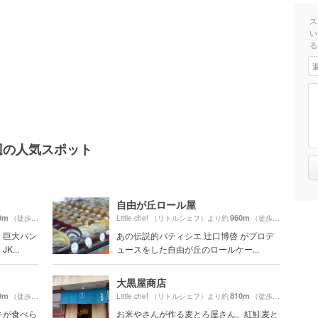
ス
い
る
）周辺の人気スポット
自由が丘ロール屋
0m
960m
（徒歩15分）
Little chef （リトルシェフ）より約
（徒歩17分）
、巨大パン
あの伝説的パティシエ 辻口博啓 がプロデ
...
ュースをした自由が丘のロールケー...
大黒屋商店
0m
810m
（徒歩15分）
Little chef （リトルシェフ）より約
（徒歩14分）
キが食べら
お米やさんが作る麦とろ屋さん。紅鮭麦と