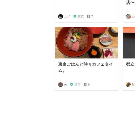
店〜
ユイ
東京
7
た
東京ごはんと時々カフェタイ
都立
ム。
er
東京
9
M