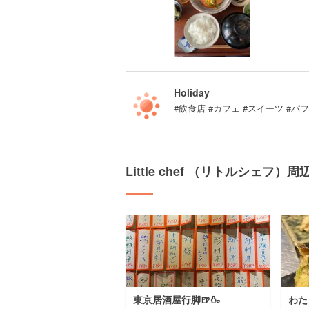
Holiday
#飲食店 #カフェ #スイーツ #パ
Little chef （リトルシェフ
東京居酒屋行脚🍺🍶
わた