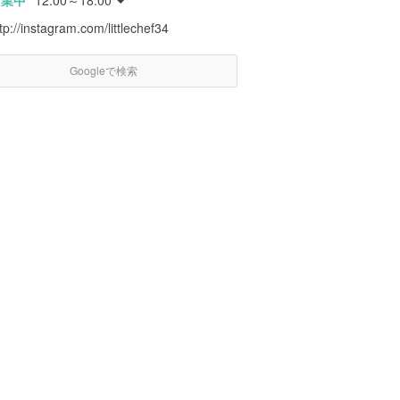
営業中
12:00～18:00
tp://instagram.com/littlechef34
Googleで検索