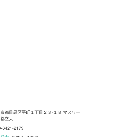
東京都目黒区平町１丁目２３-１８ マヌワー
ル都立大
3-6421-2179