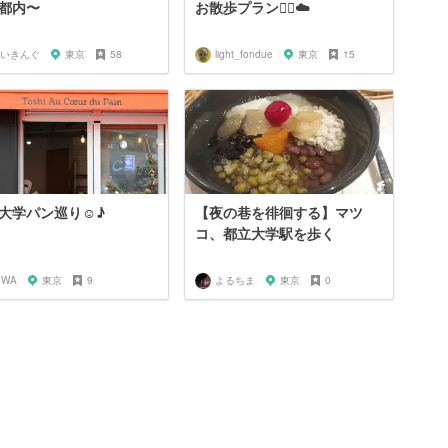
都内〜
お散歩プラン🚶‍♂️☁️
いきんぐ
東京
58
light_fondue
東京
15
大学パン巡り☺︎♪
【夜の巷を徘徊する】マツ
コ、都立大学駅を歩く
IWA
東京
9
よるちま
東京
0