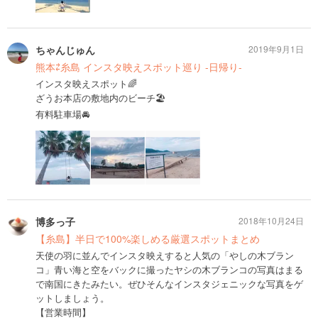
ちゃんじゅん
2019年9月1日
熊本⇄糸島 インスタ映えスポット巡り -日帰り-
インスタ映えスポット🌈
ざうお本店の敷地内のビーチ🏖
有料駐車場🚘
博多っ子
2018年10月24日
【糸島】半日で100%楽しめる厳選スポットまとめ
天使の羽に並んでインスタ映えすると人気の「やしの木ブラン
コ」青い海と空をバックに撮ったヤシの木ブランコの写真はまる
で南国にきたみたい。ぜひそんなインスタジェニックな写真をゲ
ットしましょう。
【営業時間】