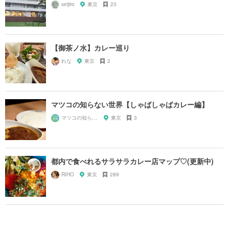
seijiro
東京
23
【御茶ノ水】カレー巡り
れな
東京
2
マツコの知らない世界【しゃばしゃばカレー編】
マツコの知らない世界マニア
東京
3
都内で食べれるサラサラカレー店マップ♡(更新中)
RIHO
東京
289