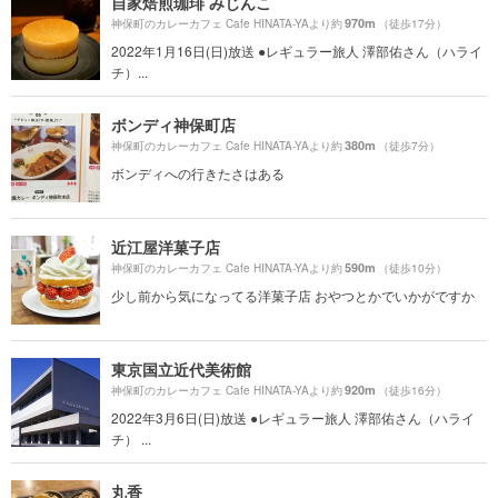
自家焙煎珈琲 みじんこ
970m
神保町のカレーカフェ Cafe HINATA-YAより約
（徒歩17分）
2022年1月16日(日)放送 ●レギュラー旅人 澤部佑さん（ハライ
チ）...
ボンディ神保町店
380m
神保町のカレーカフェ Cafe HINATA-YAより約
（徒歩7分）
ボンディへの行きたさはある
近江屋洋菓子店
590m
神保町のカレーカフェ Cafe HINATA-YAより約
（徒歩10分）
少し前から気になってる洋菓子店 おやつとかでいかがですか
東京国立近代美術館
920m
神保町のカレーカフェ Cafe HINATA-YAより約
（徒歩16分）
2022年3月6日(日)放送 ●レギュラー旅人 澤部佑さん（ハライ
チ） ...
丸香