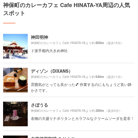
神保町のカレーカフェ Cafe HINATA-YA周辺の人気
スポット
神田明神
850m
神保町のカレーカフェ Cafe HINATA-YAより約
（徒歩15分）
ド派手都内大きめ神社
ディゾン（DIXANS）
640m
神保町のカレーカフェ Cafe HINATA-YAより約
（徒歩11分）
雰囲気がとっても良かった💕 作業するのにもちょうど良い静
かさです。
さぼうる
280m
神保町のカレーカフェ Cafe HINATA-YAより約
（徒歩5分）
名物の大盛りナポリタンとカラフルなクリームソーダを是非！