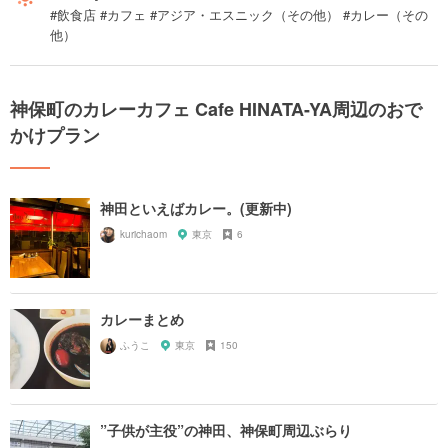
#飲食店 #カフェ #アジア・エスニック（その他） #カレー（その
他）
神保町のカレーカフェ Cafe HINATA-YA周辺のおで
かけプラン
神田といえばカレー。(更新中)
kurichaom
東京
6
カレーまとめ
ふうこ
東京
150
”子供が主役”の神田、神保町周辺ぶらり