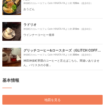
120m
神保町のカレーカフェ Cafe HINATA-YAより約
（徒歩3分）
おうどん
ラドリオ
310m
神保町のカレーカフェ Cafe HINATA-YAより約
（徒歩6分）
ウインナーコーヒー発祥
グリッチコーヒー&ロースターズ（GLITCH COFFEE&ROASTERS）
300m
神保町のカレーカフェ Cafe HINATA-YAより約
（徒歩6分）
神田神保町界隈のコーヒーと言えばこちら。間違いありませ
ん。バリスタの小坂...
基本情報
地図を見る