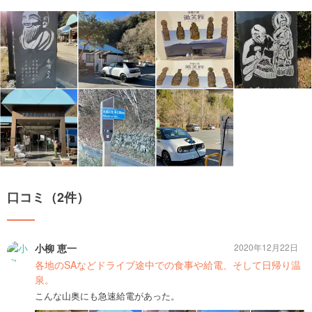
口コミ（2件）
小柳 恵一
2020年12月22日
各地のSAなどドライブ途中での食事や給電、そして日帰り温
泉。
こんな山奥にも急速給電があった。