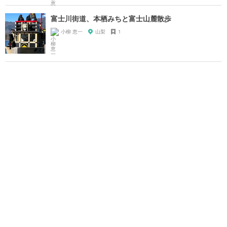
富士川街道、本栖みちと富士山麓散歩
小柳 恵一
山梨
1