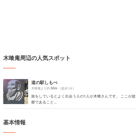
木喰庵周辺の人気スポット
道の駅しもべ
30m
木喰庵より約
（徒歩1分）
旅をしているとよく出会う人の1人が木喰さんです。 ここが故
郷であること...
基本情報