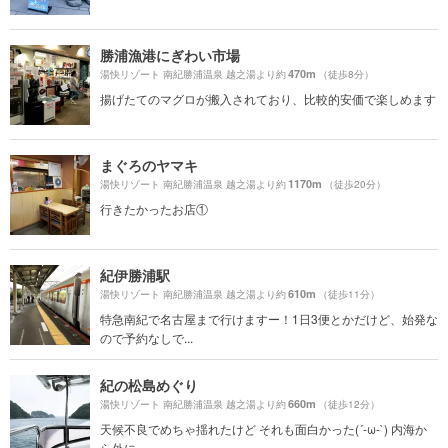
勝浦漁港にぎわい市場
470m
湯快リゾート 南紀勝浦温泉 越之湯より約
（徒歩8分）
揚げたてのマグロが搬入されており、比較的安価で楽しめます
まぐろのヤマキ
1170m
湯快リゾート 南紀勝浦温泉 越之湯より約
（徒歩20分）
行きたかったお店①
紀伊勝浦駅
610m
湯快リゾート 南紀勝浦温泉 越之湯より約
（徒歩11分）
特急南紀で名古屋まで行けますー！1日3便とかだけど、始発な
ので予約なしで...
紀の松島めぐり
660m
湯快リゾート 南紀勝浦温泉 越之湯より約
（徒歩12分）
天候不良でめちゃ揺れたけど それも面白かった(´-ω-`) 内海か
ら外に...