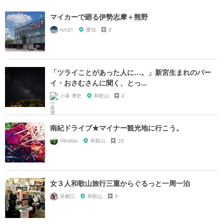
マイカーで廻る伊勢志摩＋熊野
run21
愛知
2
「ツライことがあった人に…。」新宮生まれのバー
イ・おさむさんに聞く、とっ...
小泉 博史
和歌山
2
南紀ドライブ★マイナー観光地に行こう。
minatsu
和歌山
23
女３人和歌山旅行三重からぐるっと一周一泊
奈都江
和歌山
0