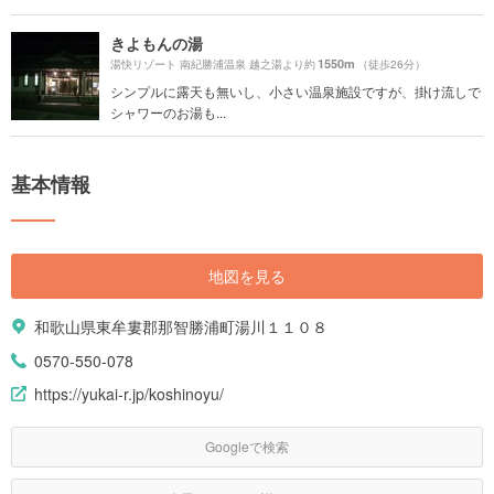
きよもんの湯
1550m
湯快リゾート 南紀勝浦温泉 越之湯より約
（徒歩26分）
シンプルに露天も無いし、小さい温泉施設ですが、掛け流しで
シャワーのお湯も...
基本情報
地図を見る
和歌山県東牟婁郡那智勝浦町湯川１１０８
0570-550-078
https://yukai-r.jp/koshinoyu/
Googleで検索