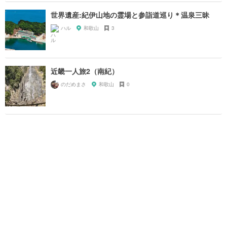
世界遺産:紀伊山地の霊場と参詣道巡り＊温泉三昧
ハル
和歌山
3
近畿一人旅2（南紀）
のだめまさ
和歌山
0