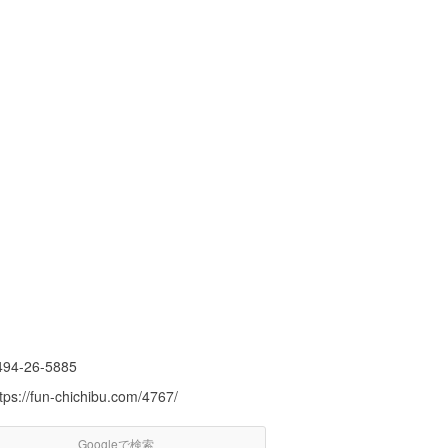
494-26-5885
tps://fun-chichibu.com/4767/
Googleで検索