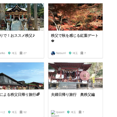
りで！おススメ秩父♪
秩父で秋を感じる紅葉デート
🍁
riko
埼玉
27
Natsum!
埼玉
7
による秩父日帰り旅行🌈
夫婦日帰り旅行 奥秩父編
ーけ
埼玉
52
rpaseri
埼玉
7