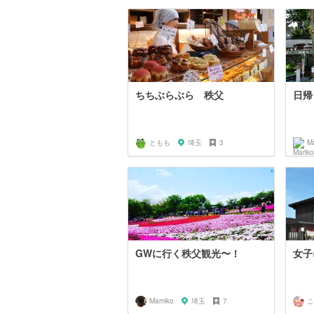
ちちぶらぶら 秩父
日帰
ともも
埼玉
3
Ma
GWに行く秩父観光〜！
女子
Mamiko
埼玉
7
こ