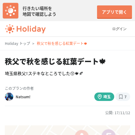
行きたい場所を
アプリで開く
地図で確認しよう
ログイン
Holiday トップ
秩父で秋を感じる紅葉デート🍁
秩父で秋を感じる紅葉デート🍁
埼玉県秩父！ステキなところでした😚🍁🍂
このプランの作者
Natsum!
埼玉
7
公開: 17/11/12