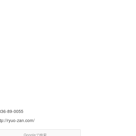
836-89-0055
tp://ryuo-zan.com/
Googleで検索