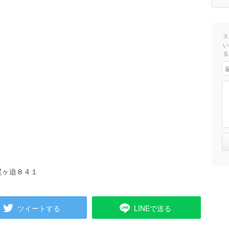
ス
い
る
梶ヶ迫８４１
ツイートする
LINEで送る