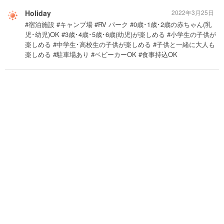
Holiday
2022年3月25日
#宿泊施設 #キャンプ場 #RV パーク #0歳･1歳･2歳の赤ちゃん(乳
児･幼児)OK #3歳･4歳･5歳･6歳(幼児)が楽しめる #小学生の子供が
楽しめる #中学生･高校生の子供が楽しめる #子供と一緒に大人も
楽しめる #駐車場あり #ベビーカーOK #食事持込OK