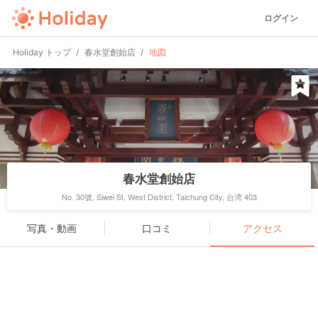
ログイン
Holiday トップ
春水堂創始店
地図
春水堂創始店
No. 30號, Siwei St, West District, Taichung City, 台湾 403
写真・動画
口コミ
アクセス