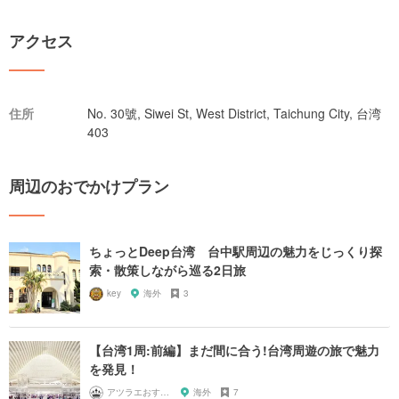
アクセス
住所
No. 30號, Siwei St, West District, Taichung City, 台湾
403
周辺のおでかけプラン
ちょっとDeep台湾 台中駅周辺の魅力をじっくり探
索・散策しながら巡る2日旅
key
海外
3
【台湾1周:前編】まだ間に合う!台湾周遊の旅で魅力
を発見！
アツラエおすすめ旅プラン！
海外
7