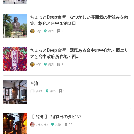
ちょっとDeep台湾 なつかしい雰囲気の街並みを散
策、彰化と台中１泊２日
key
海外
6
ちょっとDeep台湾 活気ある台中の中心地・西エリ
アと台中政府所在地・西...
key
海外
4
台湾
yuka
海外
5
【 台湾 】 2泊3日のタビ ♡
いわいわ
大阪
33