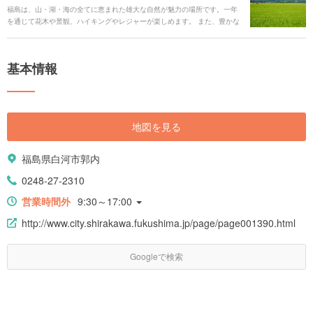
福島は、山・湖・海の全てに恵まれた雄大な自然が魅力の場所です。一年
を通じて花木や景観、ハイキングやレジャーが楽しめます。 また、豊かな
自然の中で作られた各地のグルメや、県内のあちこちに点在する温泉天
国、歴史の舞台となった名城や史跡を満喫できます。 また、お子様や家族
みんなで満喫できるスポットがたくさんあるのも見どころです。 そんな魅
基本情報
力あふれる福島を、観光スポット、アクセス、おすすめのホテルにいたる
まで、盛りだくさんでご紹介します。
地図を見る
福島県白河市郭内
0248-27-2310
営業時間外
9:30～17:00
http://www.city.shirakawa.fukushima.jp/page/page001390.html
Googleで検索