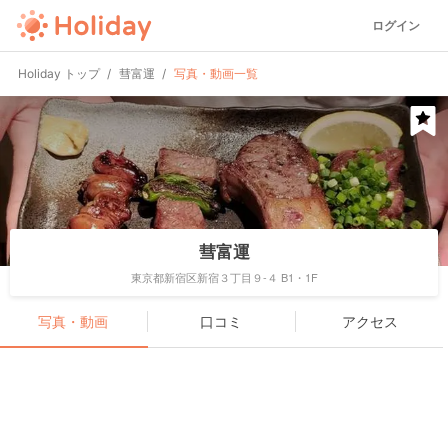
ログイン
Holiday トップ
彗富運
写真・動画一覧
彗富運
東京都新宿区新宿３丁目９-４ B1・1F
写真・動画
口コミ
アクセス