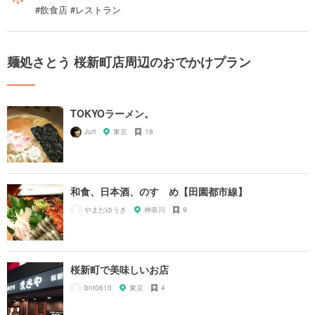
#飲食店 #レストラン
麺処さとう 桜新町店周辺のおでかけプラン
TOKYOラーメン。
Juri
東京
18
和食、日本酒、のすゝめ【田園都市線】
やまだゆうき
神奈川
9
桜新町で美味しいお店
bnt0610
東京
4