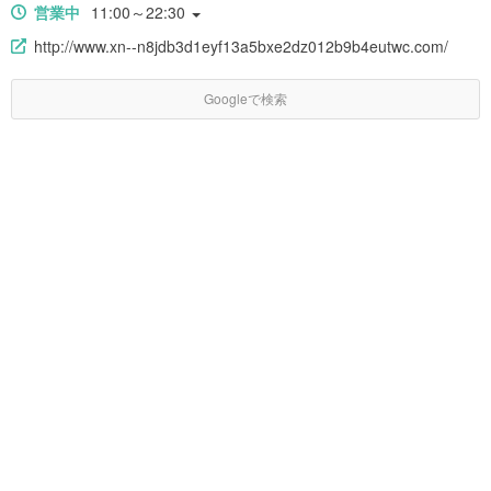
営業中
11:00～22:30
http://www.xn--n8jdb3d1eyf13a5bxe2dz012b9b4eutwc.com/
Googleで検索