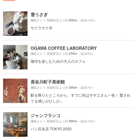
雪うさぎ
830m
麺処さとう 桜新町店より約
（徒歩14分）
サクラサク🌸
OGAWA COFFEE LABORATORY
230m
麺処さとう 桜新町店より約
（徒歩4分）
珈琲を楽しむための大人のカフェ
長谷川町子美術館
390m
麺処さとう 桜新町店より約
（徒歩7分）
駅を降りたところから、すでに街はサザエさん一色！ 愛され
てる感じがひしひ...
ジャンフランコ
890m
麺処さとう 桜新町店より約
（徒歩15分）
パン百名店 TOKYO 2020