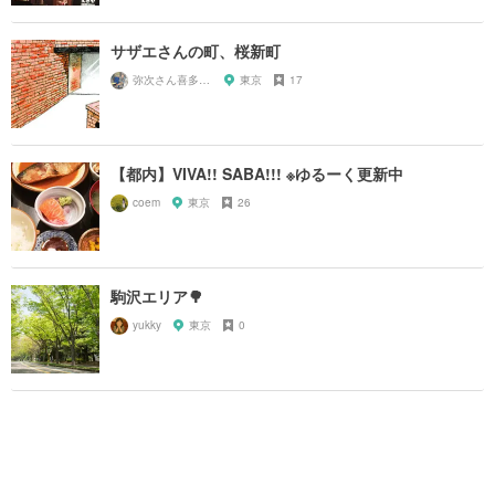
サザエさんの町、桜新町
弥次さん喜多さん
東京
17
【都内】VIVA!! SABA!!! ※ゆるーく更新中
coem
東京
26
駒沢エリア🌳
yukky
東京
0