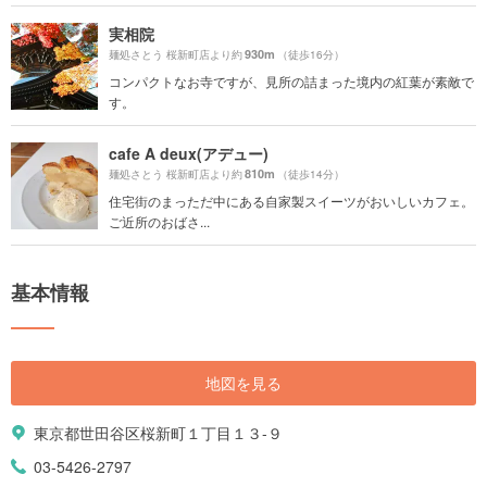
実相院
930m
麺処さとう 桜新町店より約
（徒歩16分）
コンパクトなお寺ですが、見所の詰まった境内の紅葉が素敵で
す。
cafe A deux(アデュー)
810m
麺処さとう 桜新町店より約
（徒歩14分）
住宅街のまっただ中にある自家製スイーツがおいしいカフェ。
ご近所のおばさ...
基本情報
地図を見る
東京都世田谷区桜新町１丁目１３-９
03-5426-2797