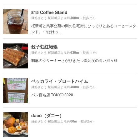
815 Coffee Stand
400m
麺処さとう 桜新町店より約
（徒歩7分）
桜新町と馬事公苑の間の住宅街にひっそりとあるコーヒースタ
ンド。 中はけっ...
餃子荘紅蜥蜴
630m
麺処さとう 桜新町店より約
（徒歩11分）
胡麻のクリーミーさがひきたつ満足度の高い担々麺
ベッカライ・ブロートハイム
400m
麺処さとう 桜新町店より約
（徒歩7分）
パン百名店 TOKYO 2020
dacō（ダコー）
80m
麺処さとう 桜新町店より約
（徒歩2分）