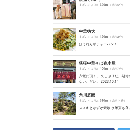
320m
すぱいすより約
（徒歩6分）
中華徳大
120m
すぱいすより約
（徒歩2分）
ほうれん草チャーハン！
荻窪中華そば春木屋
400m
すぱいすより約
（徒歩7分）
夕飯に頂く。 久しぶりだ。期待
ない。旨い。 2023.10.14
角川庭園
810m
すぱいすより約
（徒歩14分）
ススキとゆずが素敵 水琴窟も良