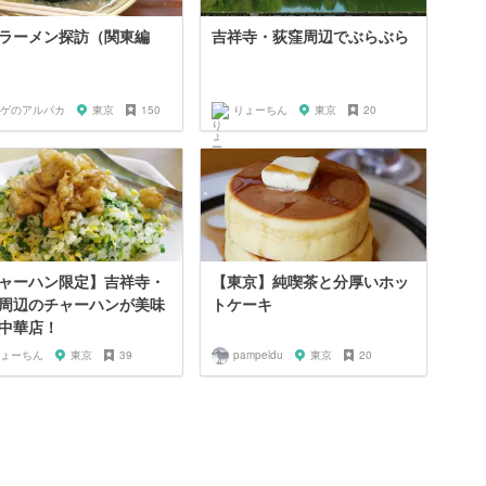
ラーメン探訪（関東編
吉祥寺・荻窪周辺でぶらぶら
ゲのアルパカ
東京
150
りょーちん
東京
20
ャーハン限定】吉祥寺・
【東京】純喫茶と分厚いホッ
周辺のチャーハンが美味
トケーキ
中華店！
ょーちん
東京
39
pampeldu
東京
20