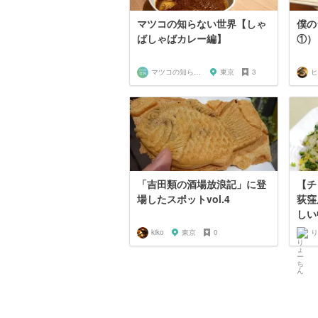
マツコの知らない世界【しゃ
僕の
ばしゃばカレー編】
①）
マツコの知らない世界マニア
東京
3
ヒ
「吉田類の酒場放浪記」に登
【チ
場したスポットvol.4
荻窪
しい
kiko
東京
0
り