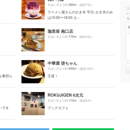
380m
すぱいすより約
（徒歩7分）
ス
ラーメン屋さんのかき氷 平日: かき氷のみ
い
は15:00〜18:00 土...
る
珈里亜 南口店
170m
すぱいすより約
（徒歩3分）
中華屋 啓ちゃん
560m
すぱいすより約
（徒歩10分）
を裏切ら
王道！
ROKUJIGEN 6次元
110m
すぱいすより約
（徒歩2分）
いです
ブックカフェ