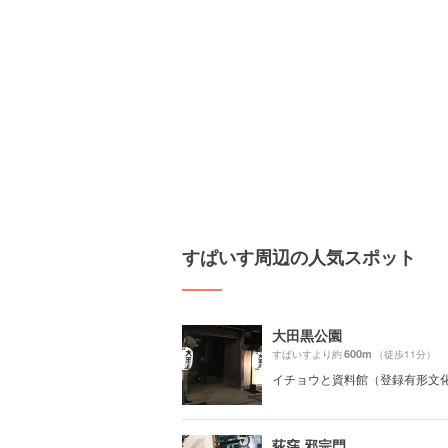
すぱいす周辺の人気スポット
大田黒公園
600m
すぱいすより約
（徒歩11分）
イチョウと資料館（登録有形文
荻窪 邪宗門