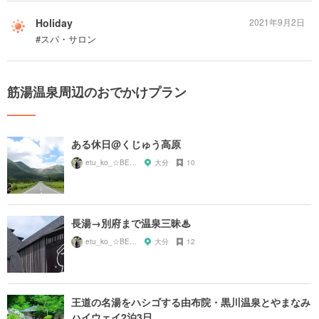
Holiday
2021年9月2日
#スパ・サロン
筋湯温泉周辺のおでかけプラン
ある休日@くじゅう高原
etu_ko_☆BEPPU
大分
10
長湯→別府まで温泉三昧♨︎
etu_ko_☆BEPPU
大分
12
王道の名湯をハシゴする由布院・黒川温泉とやまなみ
ハイウェイ2泊3日