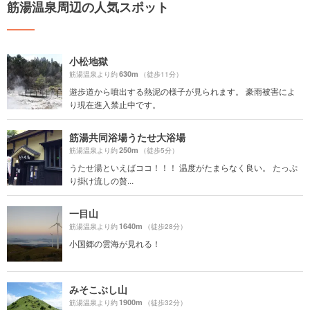
筋湯温泉周辺の人気スポット
小松地獄
630m
筋湯温泉より約
（徒歩11分）
遊歩道から噴出する熱泥の様子が見られます。 豪雨被害によ
り現在進入禁止中です。
筋湯共同浴場うたせ大浴場
250m
筋湯温泉より約
（徒歩5分）
うたせ湯といえばココ！！！ 温度がたまらなく良い。 たっぷ
り掛け流しの贅...
一目山
1640m
筋湯温泉より約
（徒歩28分）
小国郷の雲海が見れる！
みそこぶし山
1900m
筋湯温泉より約
（徒歩32分）