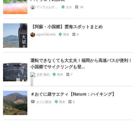
アツラエおすすめ旅プラン！
大分
18
【阿蘇・小国郷】雲海スポットまとめ
oguni-Go-info
熊本
9
運転できなくても大丈夫！福岡から高速バスが便利！
小国郷でサイクリングも登...
北里 竜紀
熊本
7
＃おぐに疎サエティ【Nature：ハイキング】
おぐに観光
熊本
0