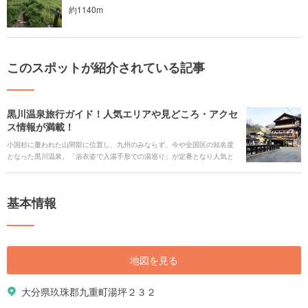
約1140m
このスポットが紹介されている記事
黒川温泉旅行ガイド！人気エリアや見どころ・アクセ
ス情報が満載！
小国杉に覆われた山間部に位置し、九州のみならず、今や全国区の知名度
となった黒川温泉。「浴衣姿で入湯手形での湯巡り」が定番となり人気と
なりました。規模はあまり大きくありませんが、日本の原風景が残る情緒
たっぷりの雰囲気がさらに身も心もリラックスさせてくれます。 熊本と大
分の県境に位置することから、黒川温泉の周辺には観光スポットも盛りだ
基本情報
くさんです。マイナスイオンがたっぷりの自然やパワースポット、フォト
ジェニックスポットなど温泉だけではない魅力をご紹介します。
地図を見る
大分県玖珠郡九重町湯坪２３２