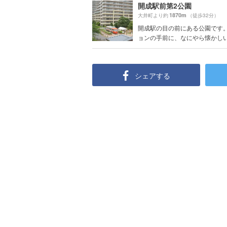
開成駅前第2公園
1870m
大井町より約
（徒歩32分）
開成駅の目の前にある公園です。
ョンの手前に、なにやら懐かしいロ
シェアする