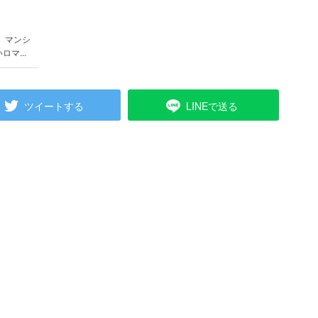
 マンシ
マ...
ツイートする
LINEで送る