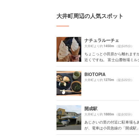
大井町周辺の人気スポット
ナチュラルーチェ
1450m
大井町より約
（徒歩25分）
ちょこっと小田原から離れます
近くですね。 富士山麓牧場ミルクを
BIOTOPIA
1270m
大井町より約
（徒歩22分）
開成駅
1880m
大井町より約
（徒歩32分）
あじさいの里の付近に駐車場も
が、電車は小田急線の「開成駅」が