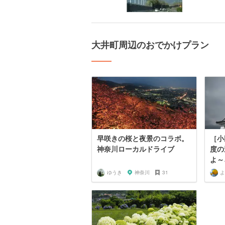
大井町周辺のおでかけプラン
早咲きの桜と夜景のコラボ。
［小
神奈川ローカルドライブ
度の
よ～
ゆうき
神奈川
31
よ