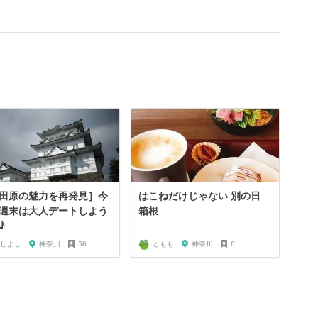
田原の魅力を再発見］今
はこねだけじゃない 別の日
週末は大人デートしよう
箱根
♪
しよし
神奈川
56
ともも
神奈川
6