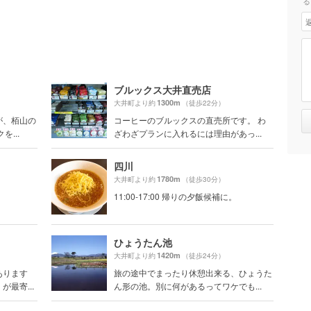
る
ブルックス大井直売店
1300m
大井町より約
（徒歩22分）
が、栢山の
コーヒーのブルックスの直売所です。 わ
...
ざわざプランに入れるには理由があっ...
四川
1780m
大井町より約
（徒歩30分）
11:00-17:00 帰りの夕飯候補に。
ひょうたん池
1420m
大井町より約
（徒歩24分）
あります
旅の途中でまったり休憩出来る、ひょうた
最寄...
ん形の池。別に何があるってワケでも...