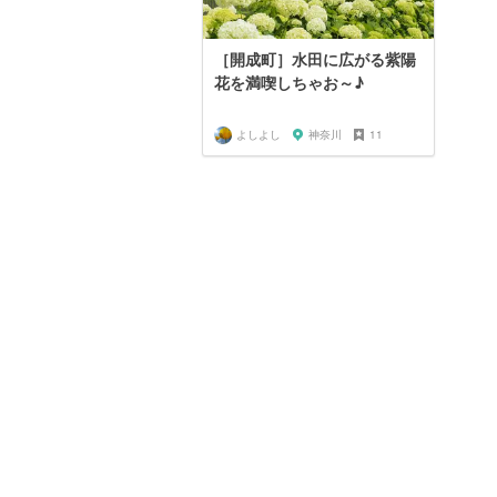
［開成町］水田に広がる紫陽
花を満喫しちゃお～♪
よしよし
神奈川
11