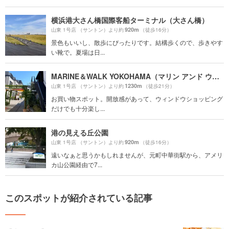
横浜港大さん橋国際客船ターミナル（大さん橋）
920m
山東 1号店 （サントン）より約
（徒歩16分）
景色もいいし、散歩にぴったりです。結構歩くので、歩きやす
い靴で。夏場は日...
MARINE＆WALK YOKOHAMA（マリン アンド ウォーク ヨコハマ）
1230m
山東 1号店 （サントン）より約
（徒歩21分）
お買い物スポット。開放感があって、ウィンドウショッピング
だけでも十分楽し...
港の見える丘公園
920m
山東 1号店 （サントン）より約
（徒歩16分）
遠いなぁと思うかもしれませんが、元町中華街駅から、アメリ
カ山公園経由で7...
このスポットが紹介されている記事