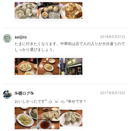
seijiro
2018年5月31日
たまに行きたくなります。中華街は店で人の入りが大分違うので
しっかり選びましょう。
☕️棚ログ☕️
2017年8月15日
おいしかったです⁽⁽ ◟(∗ ˊωˋ ∗)◞ ⁾⁾幸せです！