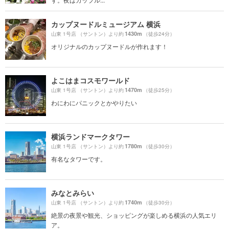
カップヌードルミュージアム 横浜
1430m
山東 1号店 （サントン）より約
（徒歩24分）
オリジナルのカップヌードルが作れます！
よこはまコスモワールド
1470m
山東 1号店 （サントン）より約
（徒歩25分）
わにわにパニックとかやりたい
横浜ランドマークタワー
1780m
山東 1号店 （サントン）より約
（徒歩30分）
有名なタワーです。
みなとみらい
1740m
山東 1号店 （サントン）より約
（徒歩30分）
絶景の夜景や観光、ショッピングが楽しめる横浜の人気エリ
ア。