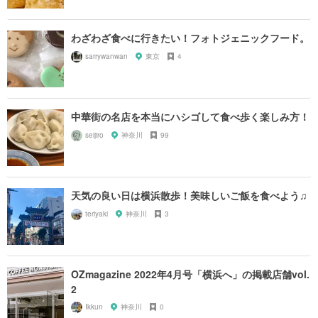
わざわざ食べに行きたい！フォトジェニックフード。
sarrywanwan
東京
4
中華街の名店を本当にハシゴして食べ歩く楽しみ方！
seijiro
神奈川
99
天気の良い日は横浜散歩！美味しいご飯を食べよう♫
teriyaki
神奈川
3
OZmagazine 2022年4月号「横浜へ」の掲載店舗vol.
2
Ikkun
神奈川
0