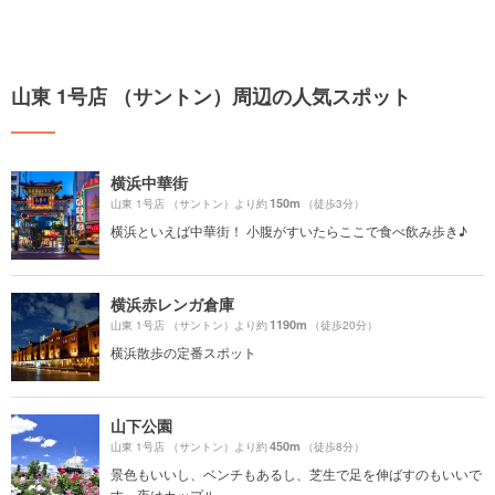
山東 1号店 （サントン）周辺の人気スポット
横浜中華街
150m
山東 1号店 （サントン）より約
（徒歩3分）
横浜といえば中華街！ 小腹がすいたらここで食べ飲み歩き♪
横浜赤レンガ倉庫
1190m
山東 1号店 （サントン）より約
（徒歩20分）
横浜散歩の定番スポット
山下公園
450m
山東 1号店 （サントン）より約
（徒歩8分）
景色もいいし、ベンチもあるし、芝生で足を伸ばすのもいいで
す。夜はカップル...