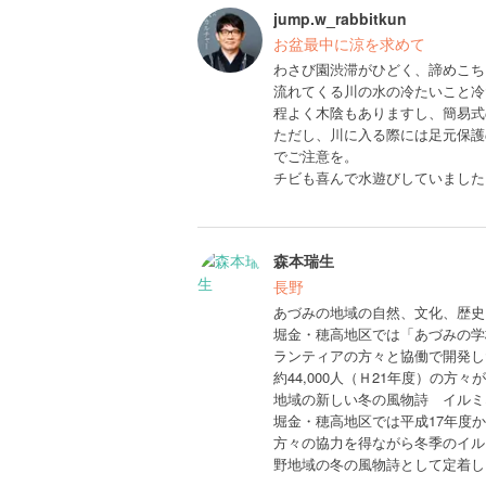
jump.w_rabbitkun
お盆最中に涼を求めて
わさび園渋滞がひどく、諦めこち
流れてくる川の水の冷たいこと冷
程よく木陰もありますし、簡易式
ただし、川に入る際には足元保護
でご注意を。
チビも喜んで水遊びしていました
森本瑞生
長野
あづみの地域の自然、文化、歴史
堀金・穂高地区では「あづみの学
ランティアの方々と協働で開発し
約44,000人（Ｈ21年度）の方
地域の新しい冬の風物詩 イルミ
堀金・穂高地区では平成17年度
方々の協力を得ながら冬季のイル
野地域の冬の風物詩として定着し