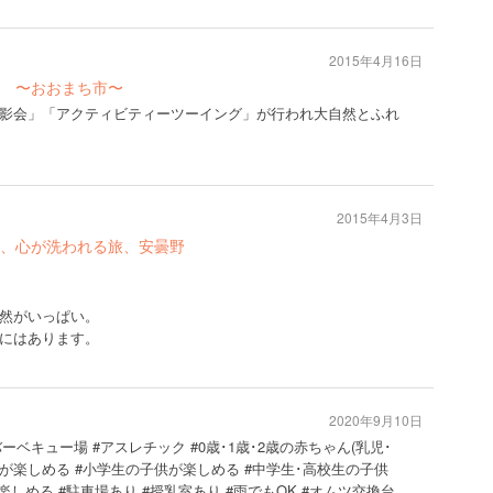
2015年4月16日
 〜おおまち市〜
影会」「アクティビティーツーイング」が行われ大自然とふれ
2015年4月3日
、心が洗われる旅、安曇野
然がいっぱい。
にはあります。
2020年9月10日
ーベキュー場 #アスレチック #0歳･1歳･2歳の赤ちゃん(乳児･
(幼児)が楽しめる #小学生の子供が楽しめる #中学生･高校生の子供
しめる #駐車場あり #授乳室あり #雨でもOK #オムツ交換台