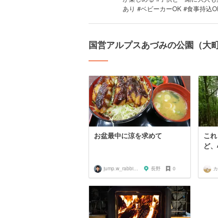
あり #ベビーカーOK #食事持込
国営アルプスあづみの公園（大
お盆最中に涼を求めて
これ
ど、
jump.w_rabbitkun
長野
0
カ