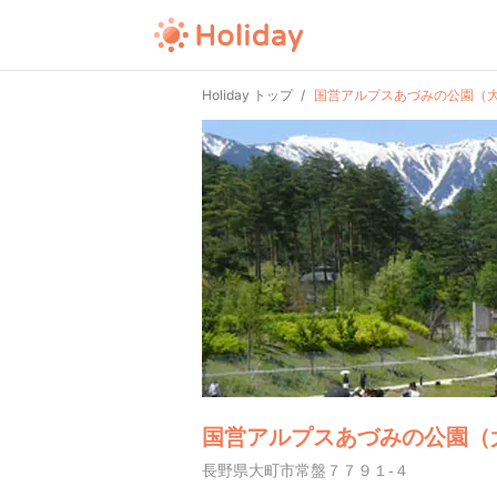
Holiday トップ
国営アルプスあづみの公園（
国営アルプスあづみの公園（
長野県大町市常盤７７９１-４