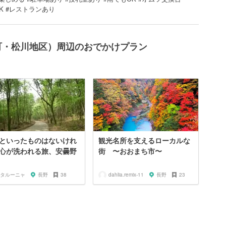
OK #レストランあり
町・松川地区）周辺のおでかけプラン
といったものはないけれ
観光名所を支えるローカルな
心が洗われる旅、安曇野
街 〜おおまち市〜
タルーニャ
長野
38
dahlia.remix-11
長野
23