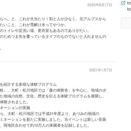
h
2025年8月17日
k
らへ。と、これが大当たり！割と人が少なく、北アルプスから
たいこと。これが雪解け水ってやつか。
のトイレや足洗い場、更衣室もあるのでありがたい。
のためつま先を覆っているタイプのものでないと入れませんの
。
2021年1月7日
を紹介する多様な体験プログラム
校」、大町・松川地区では「森の体験舎」を中心に、地域のボ
た地域の自然、文化、歴史を伝える体験プログラムを展開し、
々が体験されました。
ネーションの実施
から、大町・松川地区では平成21年度より、あづみの地域の
ミネーションを新たに実施しました。当イベントは新しい安曇
、両地区合わせて約10万人の来園者を記録しました。