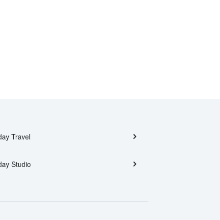
day Travel
day Studio