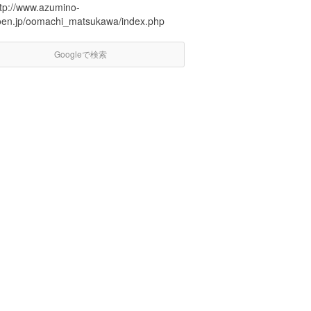
ttp://www.azumino-
oen.jp/oomachi_matsukawa/index.php
Googleで検索