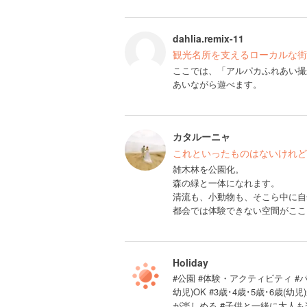
dahlia.remix-11
観光名所を支えるローカルな街
ここでは、「アルパカふれあい撮
あいながら遊べます。
カタルーニャ
これといったものはないけれど
雑木林を公園化。
森の緑と一体になれます。
清流も、小動物も、そこら中に自
都会では体験できない空間がここ
Holiday
#公園 #体験・アクティビティ #バ
幼児)OK #3歳･4歳･5歳･6歳
が楽しめる #子供と一緒に大人も楽