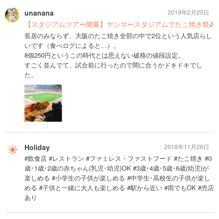
unanana
2019年2月23日
【スタジアムツアー開幕】ヤンマースタジアムでたこ焼き祭♪
長居のみならず、大阪のたこ焼き全部の中で2位という人気店らし
いです（食べログによると…）。
8個250円というこの時代とは思えない破格の値段設定。
すごく並んでて、試合前に行ったので間に合うかドキドキでし
た。
Holiday
2018年11月26日
#飲食店 #レストラン #ファミレス・ファストフード #たこ焼き #0
歳･1歳･2歳の赤ちゃん(乳児･幼児)OK #3歳･4歳･5歳･6歳(幼児)が
楽しめる #小学生の子供が楽しめる #中学生･高校生の子供が楽し
める #子供と一緒に大人も楽しめる #駅から近い #雨でもOK #売店
あり